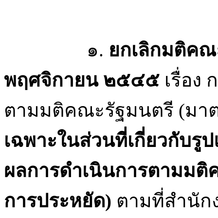
๑.
ยกเลิกมติคณะร
พฤศจิกายน ๒๕๔๕
เรื่อง
ตามมติคณะรัฐมนตรี (มา
เฉพาะในส่วนที่เกี่ยวกั
ผลการดำเนินการตามมติค
การประหยัด)
ตามที่สำนัก