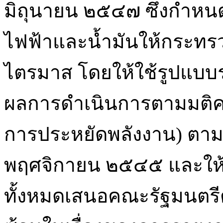
มิถุนายน ๒๕๔๗ ซึ่งกำหน
ไฟฟ้าและน้ำมันให้กระทร
ไตรมาส โดยให้ใช้รูปแบบ
ผลการดำเนินการตามมติค
การประหยัดพลังงาน) ตามมต
พฤศจิกายน ๒๕๔๕ และให้
ทั้งหมดเสนอคณะรัฐมนตรี