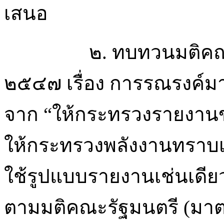
เสนอ
๒. ทบทวนมติคณะรัฐมนต
๒๕๔๗ เรื่อง การรณรงค์ม
จาก “ให้กระทรวงรายงานข
ให้กระทรวงพลังงานทราบเ
ใช้รูปแบบรายงานเช่นเดี
ตามมติคณะรัฐมนตรี (มา