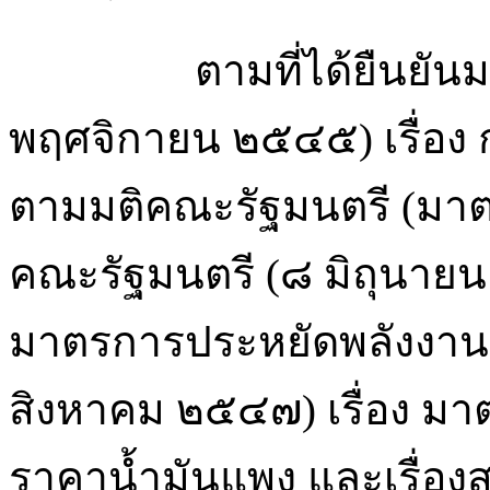
ตามที่ได้ยืนยันมติค
พฤศจิกายน ๒๕๔๕) เรื่อ
ตามมติคณะรัฐมนตรี (มาต
คณะรัฐมนตรี (๘ มิถุนายน
มาตรการประหยัดพลังงาน
สิงหาคม ๒๕๔๗) เรื่อง ม
ราคาน้ำมันแพง และเรื่อ