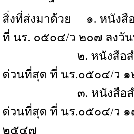
สิ่งที่ส่งมาด้วย ๑. หนัง
ที่ นร. ๐๕๐๔/ว ๒๐๗ ลงวั
๒. หนังสือสำนักเ
ด่วนที่สุด ที่ นร.๐๕๐๔/ว
๓. หนังสือสำนักเ
ด่วนที่สุด ที่ นร.๐๕๐๔/ว 
๒๕๔๗