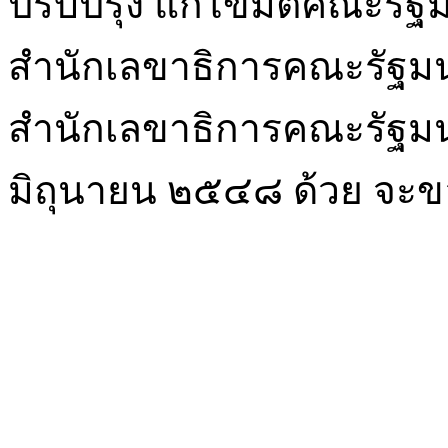
ปรับปรุง แก้ไขมติคณะรัฐ
สำนักเลขาธิการคณะรัฐมนต
สำนักเลขาธิการคณะรัฐมน
มิถุนายน ๒๕๔๘ ด้วย จะขอ