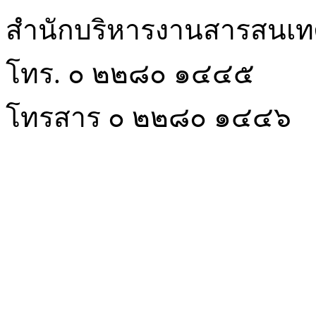
สำนักบริหารงานสารสนเ
โทร. ๐ ๒๒๘๐ ๑๔๔๕
โทรสาร ๐ ๒๒๘๐ ๑๔๔๖