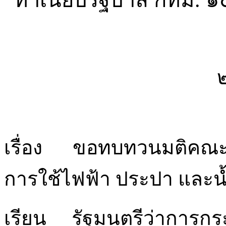
ทำเนียบรัฐบาล กทม
.
๑
เรื่อง ขอทบทวนมติคณะรั
การใช้ไฟฟ้า ประปา และน
เรียน รัฐมนตรีว่าการกร