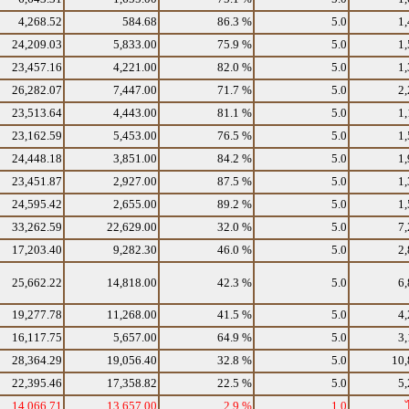
4,268.52
584.68
86.3 %
5.0
1,
24,209.03
5,833.00
75.9 %
5.0
1,
23,457.16
4,221.00
82.0 %
5.0
1,
26,282.07
7,447.00
71.7 %
5.0
2,
23,513.64
4,443.00
81.1 %
5.0
1,
23,162.59
5,453.00
76.5 %
5.0
1,
24,448.18
3,851.00
84.2 %
5.0
1,
23,451.87
2,927.00
87.5 %
5.0
1,
24,595.42
2,655.00
89.2 %
5.0
1,
33,262.59
22,629.00
32.0 %
5.0
7,
17,203.40
9,282.30
46.0 %
5.0
2,
25,662.22
14,818.00
42.3 %
5.0
6,
19,277.78
11,268.00
41.5 %
5.0
4,
16,117.75
5,657.00
64.9 %
5.0
3,
28,364.29
19,056.40
32.8 %
5.0
10,
22,395.46
17,358.82
22.5 %
5.0
5,
14,066.71
13,657.00
2.9 %
1.0