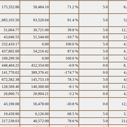
175,352.88
50,484.10
71.2 %
5.0
8,
1,085,103.50
93,520.04
91.4 %
5.0
5,
51,064.77
30,721.00
39.8 %
5.0
12,
43,046.55
51,544.00
-19.7 %
0.0
2,
232,410.17
6.00
100.0 %
5.0
4,
437,802.69
54,216.42
87.6 %
5.0
4,
169,299.50
6.00
100.0 %
5.0
5,
448,404.25
452,354.00
-0.9 %
0.0
8,
141,770.02
389,376.41
-174.7 %
0.0
4,
672,582.38
145,753.19
78.3 %
5.0
4,
128,569.40
140,300.00
-9.1 %
0.0
11,
26,066.71
26,904.21
-3.2 %
0.0
4,
43,190.08
56,478.00
-30.8 %
0.0
12,
19,439.90
6,126.00
68.5 %
5.0
3,
217,538.03
46,572.00
78.6 %
5.0
21,