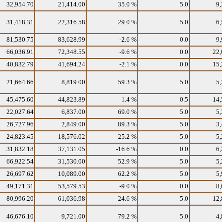
32,954.70
21,414.00
35.0 %
5.0
9,
31,418.31
22,316.58
29.0 %
5.0
6,
81,530.75
83,628.99
-2.6 %
0.0
9,
66,036.91
72,348.55
-9.6 %
0.0
22,
40,832.79
41,694.24
-2.1 %
0.0
15,
21,664.66
8,819.00
59.3 %
5.0
5,
45,475.60
44,823.89
1.4 %
0.5
14,
22,027.64
6,837.00
69.0 %
5.0
5,
26,727.96
2,849.00
89.3 %
5.0
3,
24,823.45
18,576.02
25.2 %
5.0
5,
31,832.18
37,131.05
-16.6 %
0.0
6,
66,922.54
31,530.00
52.9 %
5.0
5,
26,697.62
10,089.00
62.2 %
5.0
5,
49,171.31
53,579.53
-9.0 %
0.0
8,
80,996.20
61,036.98
24.6 %
5.0
12,
46,676.10
9,721.00
79.2 %
5.0
4,