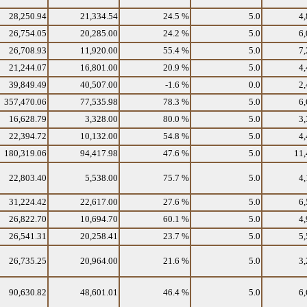
28,250.94
21,334.54
24.5 %
5.0
4,
26,754.05
20,285.00
24.2 %
5.0
6,
26,708.93
11,920.00
55.4 %
5.0
7,
21,244.07
16,801.00
20.9 %
5.0
4,
39,849.49
40,507.00
-1.6 %
0.0
2,
357,470.06
77,535.98
78.3 %
5.0
6,
16,628.79
3,328.00
80.0 %
5.0
3,
22,394.72
10,132.00
54.8 %
5.0
4,
180,319.06
94,417.98
47.6 %
5.0
11,
22,803.40
5,538.00
75.7 %
5.0
4,
31,224.42
22,617.00
27.6 %
5.0
6,
26,822.70
10,694.70
60.1 %
5.0
4,
26,541.31
20,258.41
23.7 %
5.0
5,
26,735.25
20,964.00
21.6 %
5.0
3,
90,630.82
48,601.01
46.4 %
5.0
6,