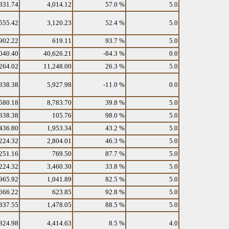
331.74
4,014.12
57.0 %
5.0
555.42
3,120.23
52.4 %
5.0
902.22
619.11
93.7 %
5.0
040.40
40,626.21
-84.3 %
0.0
264.02
11,248.00
26.3 %
5.0
338.38
5,927.98
-11.0 %
0.0
580.18
8,783.70
39.8 %
5.0
338.38
105.76
98.0 %
5.0
436.80
1,953.34
43.2 %
5.0
224.32
2,804.01
46.3 %
5.0
251.16
769.50
87.7 %
5.0
224.32
3,460.30
33.8 %
5.0
965.92
1,041.89
82.5 %
5.0
666.22
623.85
92.8 %
5.0
837.55
1,478.05
88.5 %
5.0
824.98
4,414.63
8.5 %
4.0