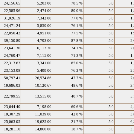
24,156.65
5,203.00
78.5 %
5.0
1,
22,585.96
2,474.00
89.0 %
5.0
1,
31,926.19
7,342.00
77.0 %
5.0
1,
24,471.24
5,859.00
76.1 %
5.0
1,
22,050.42
4,951.00
77.5 %
5.0
1,
39,150.89
4,793.00
87.8 %
5.0
2,
23,641.30
6,113.70
74.1 %
5.0
2,
24,769.47
7,115.00
71.3 %
5.0
1,
22,313.63
3,341.00
85.0 %
5.0
1,
23,153.08
5,499.00
76.2 %
5.0
2,
50,797.41
26,574.86
47.7 %
5.0
7,
19,686.03
10,120.67
48.6 %
5.0
3,
22,799.55
13,515.00
40.7 %
5.0
5,
23,644.40
7,198.00
69.6 %
5.0
4,
19,307.29
11,039.00
42.8 %
5.0
3,
25,063.05
19,625.00
21.7 %
5.0
6,
18,281.10
14,860.00
18.7 %
5.0
3,