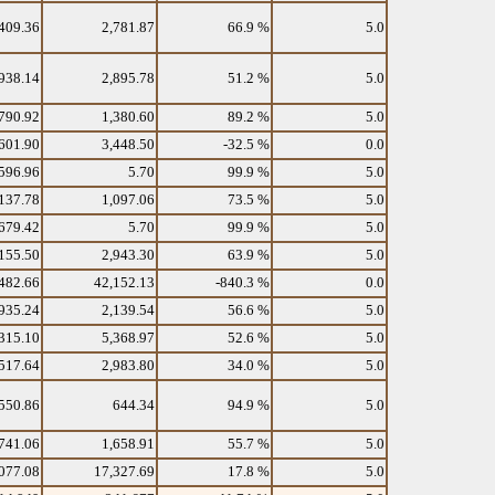
409.36
2,781.87
66.9 %
5.0
938.14
2,895.78
51.2 %
5.0
790.92
1,380.60
89.2 %
5.0
601.90
3,448.50
-32.5 %
0.0
596.96
5.70
99.9 %
5.0
137.78
1,097.06
73.5 %
5.0
679.42
5.70
99.9 %
5.0
155.50
2,943.30
63.9 %
5.0
482.66
42,152.13
-840.3 %
0.0
935.24
2,139.54
56.6 %
5.0
315.10
5,368.97
52.6 %
5.0
517.64
2,983.80
34.0 %
5.0
550.86
644.34
94.9 %
5.0
741.06
1,658.91
55.7 %
5.0
077.08
17,327.69
17.8 %
5.0