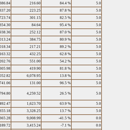
386.84
216.60
84.4 %
5.0
837.20
223.25
87.8 %
5.0
723.74
301.15
82.5 %
5.0
854.30
84.64
95.4 %
5.0
938.36
252.12
87.0 %
5.0
013.24
384.75
80.9 %
5.0
018.34
217.21
89.2 %
5.0
163.32
432.25
62.8 %
5.0
202.76
551.00
54.2 %
5.0
305.98
419.90
81.8 %
5.0
052.82
6,078.95
13.8 %
5.0
741.06
131.00
96.5 %
5.0
794.80
4,259.52
26.5 %
5.0
492.47
1,623.70
63.9 %
5.0
855.18
3,328.25
13.7 %
5.0
365.28
9,008.99
-41.5 %
0.0
189.72
3,415.24
-7.1 %
0.0