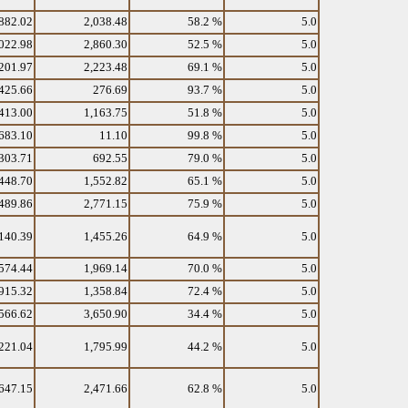
882.02
2,038.48
58.2 %
5.0
022.98
2,860.30
52.5 %
5.0
201.97
2,223.48
69.1 %
5.0
425.66
276.69
93.7 %
5.0
413.00
1,163.75
51.8 %
5.0
683.10
11.10
99.8 %
5.0
303.71
692.55
79.0 %
5.0
448.70
1,552.82
65.1 %
5.0
489.86
2,771.15
75.9 %
5.0
140.39
1,455.26
64.9 %
5.0
574.44
1,969.14
70.0 %
5.0
915.32
1,358.84
72.4 %
5.0
566.62
3,650.90
34.4 %
5.0
221.04
1,795.99
44.2 %
5.0
647.15
2,471.66
62.8 %
5.0