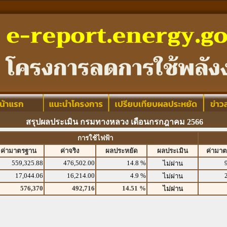
สรุปผลประเมิน กรมทางหลวง เดือนกรกฎาคม 2566
การใช้ไฟฟ้า
ค่ามาตรฐาน
ค่าจริง
ผลประหยัด
ผลประเมิน
ค่ามา
559,325.88
476,502.00
14.8 %
ไม่ผ่าน
17,044.06
16,214.00
4.9 %
ไม่ผ่าน
576,370
492,716
14.51 %
ไม่ผ่าน