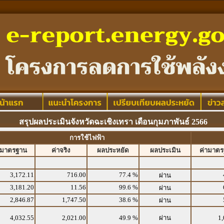
สรุปผลประเมินจังหวัดฉะเชิงเทรา เดือนกุมภาพันธ์ 2566
การใช้ไฟฟ้า
ามาตรฐาน
ค่าจริง
ผลประหยัด
ผลประเมิน
ค่ามาต
3,172.11
716.00
77.4 %
ผ่าน
3,181.20
11.56
99.6 %
ผ่าน
2,846.87
1,747.50
38.6 %
ผ่าน
4,032.55
2,021.00
49.9 %
ผ่าน
1,