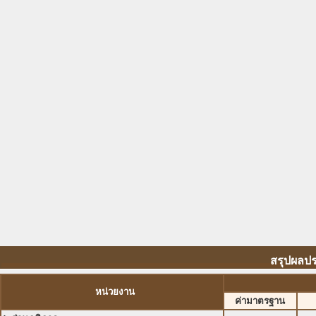
สรุปผลปร
หน่วยงาน
ค่ามาตรฐาน