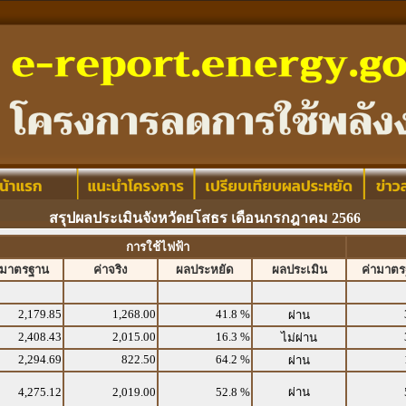
สรุปผลประเมินจังหวัดยโสธร เดือนกรกฎาคม 2566
การใช้ไฟฟ้า
ามาตรฐาน
ค่าจริง
ผลประหยัด
ผลประเมิน
ค่ามาต
2,179.85
1,268.00
41.8 %
ผ่าน
2,408.43
2,015.00
16.3 %
ไม่ผ่าน
2,294.69
822.50
64.2 %
ผ่าน
4,275.12
2,019.00
52.8 %
ผ่าน