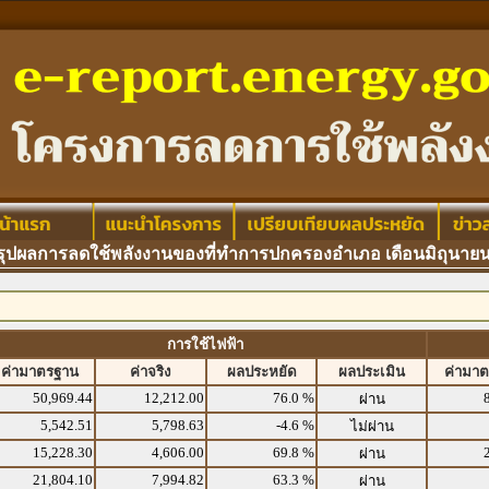
ผลการลดใช้พลังงานของที่ทำการปกครองอำเภอ เดือนมิถุนายน
การใช้ไฟฟ้า
ค่ามาตรฐาน
ค่าจริง
ผลประหยัด
ผลประเมิน
ค่ามา
50,969.44
12,212.00
76.0 %
ผ่าน
5,542.51
5,798.63
-4.6 %
ไม่ผ่าน
15,228.30
4,606.00
69.8 %
ผ่าน
21,804.10
7,994.82
63.3 %
ผ่าน