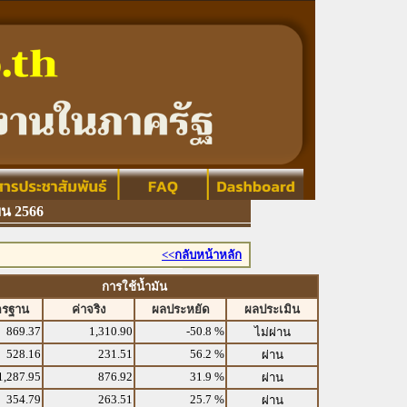
น 2566
<<กลับหน้าหลัก
การใช้น้ำมัน
ตรฐาน
ค่าจริง
ผลประหยัด
ผลประเมิน
869.37
1,310.90
-50.8 %
ไม่ผ่าน
528.16
231.51
56.2 %
ผ่าน
1,287.95
876.92
31.9 %
ผ่าน
354.79
263.51
25.7 %
ผ่าน