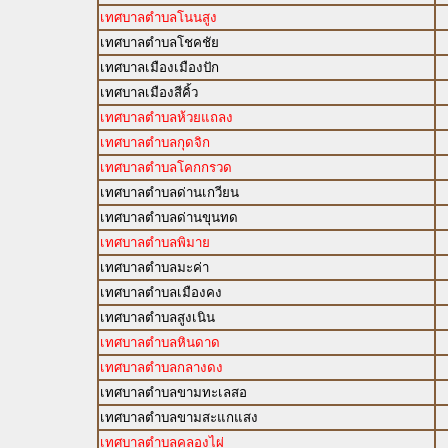
เทศบาลตำบลโนนสูง
เทศบาลตำบลโชคชัย
เทศบาลเมืองเมืองปัก
เทศบาลเมืองสีคิ้ว
เทศบาลตำบลห้วยแถลง
เทศบาลตำบลกุดจิก
เทศบาลตำบลโคกกรวด
เทศบาลตำบลด่านเกวียน
เทศบาลตำบลด่านขุนทด
เทศบาลตำบลพิมาย
เทศบาลตำบลมะค่า
เทศบาลตำบลเมืองคง
เทศบาลตำบลสูงเนิน
เทศบาลตำบลหินดาด
เทศบาลตำบลกลางดง
เทศบาลตำบลขามทะเลสอ
เทศบาลตำบลขามสะแกแสง
เทศบาลตำบลคลองไผ่