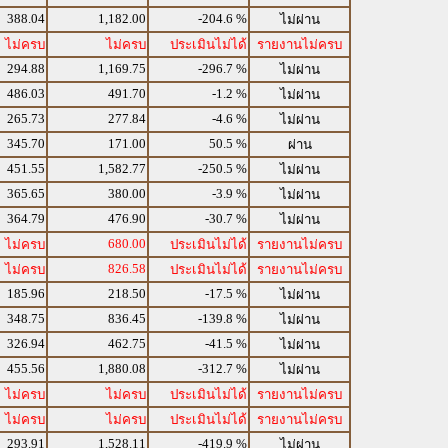
388.04
1,182.00
-204.6 %
ไม่ผ่าน
ไม่ครบ
ไม่ครบ
ประเมินไม่ได้
รายงานไม่ครบ
294.88
1,169.75
-296.7 %
ไม่ผ่าน
486.03
491.70
-1.2 %
ไม่ผ่าน
265.73
277.84
-4.6 %
ไม่ผ่าน
345.70
171.00
50.5 %
ผ่าน
451.55
1,582.77
-250.5 %
ไม่ผ่าน
365.65
380.00
-3.9 %
ไม่ผ่าน
364.79
476.90
-30.7 %
ไม่ผ่าน
680.00
ไม่ครบ
ประเมินไม่ได้
รายงานไม่ครบ
826.58
ไม่ครบ
ประเมินไม่ได้
รายงานไม่ครบ
185.96
218.50
-17.5 %
ไม่ผ่าน
348.75
836.45
-139.8 %
ไม่ผ่าน
326.94
462.75
-41.5 %
ไม่ผ่าน
455.56
1,880.08
-312.7 %
ไม่ผ่าน
ไม่ครบ
ไม่ครบ
ประเมินไม่ได้
รายงานไม่ครบ
ไม่ครบ
ไม่ครบ
ประเมินไม่ได้
รายงานไม่ครบ
293.91
1,528.11
-419.9 %
ไม่ผ่าน