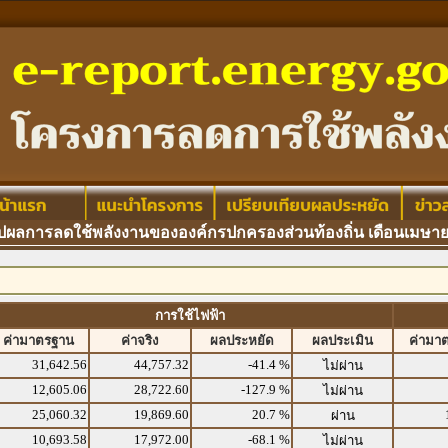
ลการลดใช้พลังงานขององค์กรปกครองส่วนท้องถิ่น เดือนเมษาย
การใช้ไฟฟ้า
ค่ามาตรฐาน
ค่าจริง
ผลประหยัด
ผลประเมิน
ค่ามา
31,642.56
44,757.32
-41.4 %
ไม่ผ่าน
12,605.06
28,722.60
-127.9 %
ไม่ผ่าน
25,060.32
19,869.60
20.7 %
ผ่าน
10,693.58
17,972.00
-68.1 %
ไม่ผ่าน