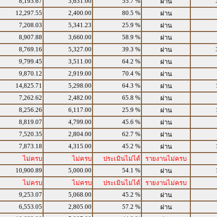
8,193.67
3,631.00
55.7 %
ผ่าน
12,297.55
2,400.00
80.5 %
ผ่าน
7,208.03
5,341.23
25.9 %
ผ่าน
8,907.88
3,660.00
58.9 %
ผ่าน
8,769.16
5,327.00
39.3 %
ผ่าน
9,799.45
3,511.00
64.2 %
ผ่าน
9,870.12
2,919.00
70.4 %
ผ่าน
14,825.71
5,298.00
64.3 %
ผ่าน
7,262.62
2,482.00
65.8 %
ผ่าน
8,256.26
6,117.00
25.9 %
ผ่าน
8,819.07
4,799.00
45.6 %
ผ่าน
7,520.35
2,804.00
62.7 %
ผ่าน
7,873.18
4,315.00
45.2 %
ผ่าน
ไม่ครบ
ไม่ครบ
ประเมินไม่ได้
รายงานไม่ครบ
10,900.89
5,000.00
54.1 %
ผ่าน
ไม่ครบ
ไม่ครบ
ประเมินไม่ได้
รายงานไม่ครบ
9,253.07
5,068.00
45.2 %
ผ่าน
6,553.05
2,805.00
57.2 %
ผ่าน