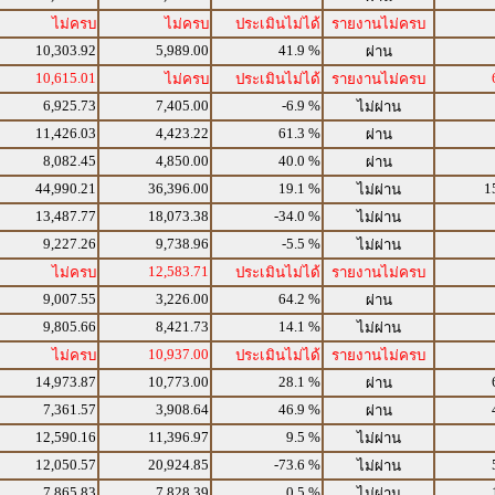
ไม่ครบ
ไม่ครบ
ประเมินไม่ได้
รายงานไม่ครบ
10,303.92
5,989.00
41.9 %
ผ่าน
10,615.01
ไม่ครบ
ประเมินไม่ได้
รายงานไม่ครบ
6,925.73
7,405.00
-6.9 %
ไม่ผ่าน
11,426.03
4,423.22
61.3 %
ผ่าน
8,082.45
4,850.00
40.0 %
ผ่าน
44,990.21
36,396.00
19.1 %
1
ไม่ผ่าน
13,487.77
18,073.38
-34.0 %
ไม่ผ่าน
9,227.26
9,738.96
-5.5 %
ไม่ผ่าน
12,583.71
ไม่ครบ
ประเมินไม่ได้
รายงานไม่ครบ
9,007.55
3,226.00
64.2 %
ผ่าน
9,805.66
8,421.73
14.1 %
ไม่ผ่าน
10,937.00
ไม่ครบ
ประเมินไม่ได้
รายงานไม่ครบ
14,973.87
10,773.00
28.1 %
ผ่าน
7,361.57
3,908.64
46.9 %
ผ่าน
12,590.16
11,396.97
9.5 %
ไม่ผ่าน
12,050.57
20,924.85
-73.6 %
ไม่ผ่าน
7,865.83
7,828.39
0.5 %
ไม่ผ่าน