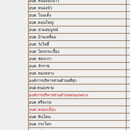
อบต. หนองมะนาว
อบต. หนองบัว
อบต. โนนเต็ง
อบต. ดอนใหญ่
อบต. ขามสมบูรณ์
อบต. บ้านเหลื่อม
อบต. วังโพธิ์
อบต. โคกกระเบื้อง
อบต. ช่อระกา
อบต. จักราช
อบต. ทองหลาง
องค์การบริหารส่วนตำบลสีสุก
อบต.หนองขาม
องค์การบริหารส่วนตำบลหนองพลวง
อบต. ศรีละกอ
อบต. คลองเมือง
อบต. หินโคน
อบต. กระโทก