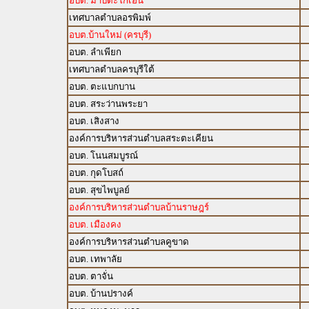
อบต. มาบตะโกเอน
เทศบาลตำบลอรพิมพ์
อบต.บ้านใหม่ (ครบุรี)
อบต. ลำเพียก
เทศบาลตำบลครบุรีใต้
อบต. ตะแบกบาน
อบต. สระว่านพระยา
อบต. เสิงสาง
องค์การบริหารส่วนตำบลสระตะเคียน
อบต. โนนสมบูรณ์
อบต. กุดโบสถ์
อบต. สุขไพบูลย์
องค์การบริหารส่วนตำบลบ้านราษฎร์
อบต. เมืองคง
องค์การบริหารส่วนตำบลคูขาด
อบต. เทพาลัย
อบต. ตาจั่น
อบต. บ้านปรางค์