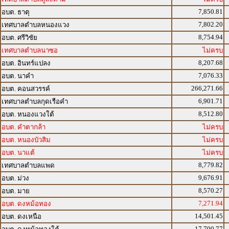
7,850.81
อบต. ธาตุ
7,802.20
เทศบาลตำบลหนองแวง
8,754.94
อบต. ศรีวิชัย
เทศบาลตำบลนาซอ
ไม่ครบ
8,207.68
อบต. อินทร์แปลง
7,076.33
อบต. นาคำ
266,271.66
อบต. คอนสวรรค์
6,901.71
เทศบาลตำบลกุดเรือคำ
8,512.80
อบต. หนองแวงใต้
อบต. คำตากล้า
ไม่ครบ
อบต. หนองบัวสิม
ไม่ครบ
อบต. นาแต้
ไม่ครบ
8,779.82
เทศบาลตำบลแพด
9,676.91
อบต. ม่วง
8,570.27
อบต. มาย
7,271.94
อบต. ดงหม้อทอง
14,501.45
อบต. ดงเหนือ
17,700.77