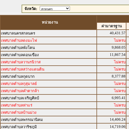
จังหวัด:
หน่วยงาน
ค่ามาตรฐาน
40,431.57
เทศบาลนครสกลนคร
เทศบาลตำบลดงมะไฟ
ไม่ครบ
9,868.05
เทศบาลตำบลพังโคน
11,867.54
เทศบาลตำบลดอนเขือง
เทศบาลตำบลวานรนิวาส
ไม่ครบ
เทศบาลตำบลสว่างแดนดิน
ไม่ครบ
8,377.88
เทศบาลตำบลกุดบาก
เทศบาลตำบลกุสุมาลย์
ไม่ครบ
เทศบาลตำบลคำตากล้า
ไม่ครบ
6,995.41
เทศบาลตำบลเจริญศิลป์
เทศบาลตำบลท่าแร่
ไม่ครบ
เทศบาลตำบลบ้านม่วง
ไม่ครบ
14,406.24
เทศบาลตำบลพรรณานิคม
14,719.06
เทศบาลตำบลวาริชภูมิ