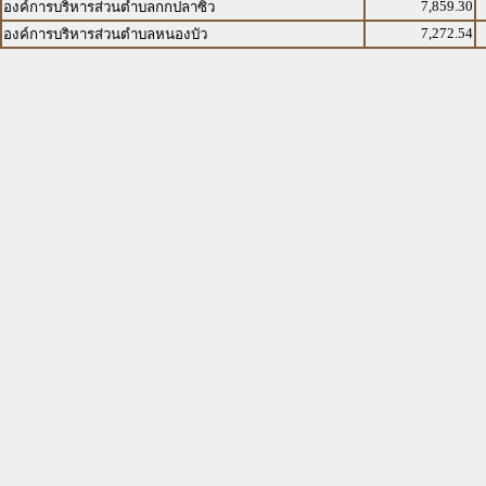
7,859.30
องค์การบริหารส่วนตำบลกกปลาซิว
7,272.54
องค์การบริหารส่วนตำบลหนองบัว