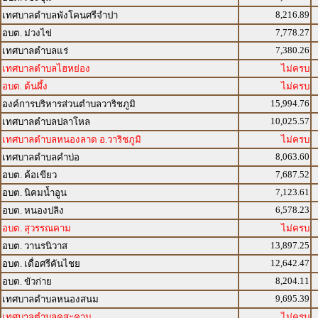
8,216.89
เทศบาลตำบลพังโคนศรีจำปา
7,778.27
อบต. ม่วงไข่
7,380.26
เทศบาลตำบลแร่
เทศบาลตำบลไฮหย่อง
ไม่ครบ
อบต. ต้นผึ้ง
ไม่ครบ
15,994.76
องค์การบริหารส่วนตำบลวาริชภูมิ
10,025.57
เทศบาลตำบลปลาโหล
เทศบาลตำบลหนองลาด อ.วาริชภูมิ
ไม่ครบ
8,063.60
เทศบาลตำบลคำบ่อ
7,687.52
อบต. ค้อเขียว
7,123.61
อบต. นิคมน้ำอูน
6,578.23
อบต. หนองปลิง
อบต. สุวรรณคาม
ไม่ครบ
13,897.25
อบต. วานรนิวาส
12,642.47
อบต. เดื่อศรีคันไชย
8,204.11
อบต. ขัวก่าย
9,695.39
เทศบาลตำบลหนองสนม
เทศบาลตำบลคูสะคาม
ไม่ครบ