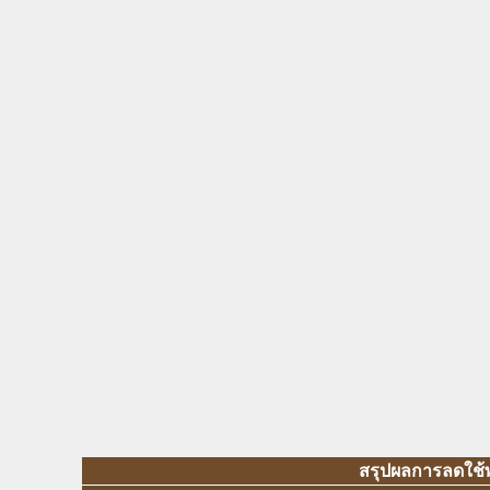
สรุปผลการลดใช้พลั