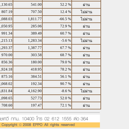
1,130.65
541.00
52.2 %
ผ่าน
807.19
707.50
12.4 %
ไม่ผ่าน
1,088.03
1,811.77
-66.5 %
ไม่ผ่าน
1,050.95
285.06
72.9 %
ผ่าน
991.34
389.49
60.7 %
ผ่าน
1,215.13
1,283.34
-5.6 %
ไม่ผ่าน
4,293.37
1,387.77
67.7 %
ผ่าน
970.00
303.58
68.7 %
ผ่าน
856.36
180.00
79.0 %
ผ่าน
1,924.18
418.95
78.2 %
ผ่าน
875.16
384.51
56.1 %
ผ่าน
2,068.02
192.34
90.7 %
ผ่าน
3,831.84
4,162.90
-8.6 %
ไม่ผ่าน
1,098.65
527.73
52.0 %
ผ่าน
708.60
197.47
72.1 %
ผ่าน