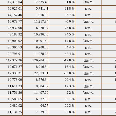
17,316.04
17,635.40
-1.8 %
ไม่ผ่าน
70,027.01
5,741.41
91.8 %
ผ่าน
44,157.46
1,916.00
95.7 %
ผ่าน
10,678.77
11,217.84
-5.0 %
ไม่ผ่าน
25,932.96
6,278.34
75.8 %
ผ่าน
43,188.92
10,996.46
74.5 %
ผ่าน
12,900.92
10,991.62
14.8 %
ไม่ผ่าน
20,366.73
9,280.00
54.4 %
ผ่าน
20,796.01
11,978.28
42.4 %
ผ่าน
112,379.26
126,784.00
-12.8 %
ไม่ผ่าน
10,671.27
8,916.84
16.4 %
ไม่ผ่าน
12,338.21
22,573.81
-83.0 %
ไม่ผ่าน
10,778.09
8,576.34
20.4 %
ผ่าน
11,611.23
9,604.32
17.3 %
ไม่ผ่าน
11,751.30
11,497.60
2.2 %
ไม่ผ่าน
13,588.65
6,372.00
53.1 %
ผ่าน
9,489.92
64.57
99.3 %
ผ่าน
11,131.75
7,039.00
36.8 %
ผ่าน