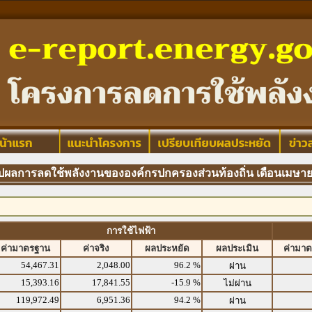
ลการลดใช้พลังงานขององค์กรปกครองส่วนท้องถิ่น เดือนเมษาย
การใช้ไฟฟ้า
ค่ามาตรฐาน
ค่าจริง
ผลประหยัด
ผลประเมิน
ค่ามา
54,467.31
2,048.00
96.2 %
ผ่าน
15,393.16
17,841.55
-15.9 %
ไม่ผ่าน
119,972.49
6,951.36
94.2 %
ผ่าน