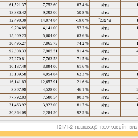
61,521.37
7,752.60
87.4 %
ผ่าน
18,886.42
9,292.00
50.8 %
ผ่าน
12,498.39
14,874.84
-19.0 %
ไม่ผ่าน
9,794.89
4,141.00
57.7 %
ผ่าน
15,409.23
5,604.00
63.6 %
ผ่าน
30,495.27
7,865.73
74.2 %
ผ่าน
92,308.33
7,905.51
91.4 %
ผ่าน
27,270.81
7,763.53
71.5 %
ผ่าน
10,137.49
3,894.00
61.6 %
ผ่าน
13,139.58
4,954.84
62.3 %
ผ่าน
16,141.83
12,657.91
21.6 %
ผ่าน
8,397.98
4,528.00
46.1 %
ผ่าน
77,792.83
7,580.54
90.3 %
ผ่าน
21,463.92
3,923.00
81.7 %
ผ่าน
30,364.09
2,284.50
92.5 %
ผ่าน