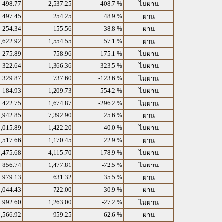
498.77
2,537.25
-408.7 %
ไม่ผ่าน
497.45
254.25
48.9 %
ผ่าน
254.34
155.56
38.8 %
ผ่าน
3,622.92
1,554.55
57.1 %
ผ่าน
275.89
758.96
-175.1 %
ไม่ผ่าน
322.64
1,366.36
-323.5 %
ไม่ผ่าน
329.87
737.60
-123.6 %
ไม่ผ่าน
184.93
1,209.73
-554.2 %
ไม่ผ่าน
422.75
1,674.87
-296.2 %
ไม่ผ่าน
9,942.85
7,392.90
25.6 %
ผ่าน
1,015.89
1,422.20
-40.0 %
ไม่ผ่าน
1,517.66
1,170.45
22.9 %
ผ่าน
1,475.68
4,115.70
-178.9 %
ไม่ผ่าน
856.74
1,477.81
-72.5 %
ไม่ผ่าน
979.13
631.32
35.5 %
ผ่าน
1,044.43
722.00
30.9 %
ผ่าน
992.60
1,263.00
-27.2 %
ไม่ผ่าน
2,566.92
959.25
62.6 %
ผ่าน