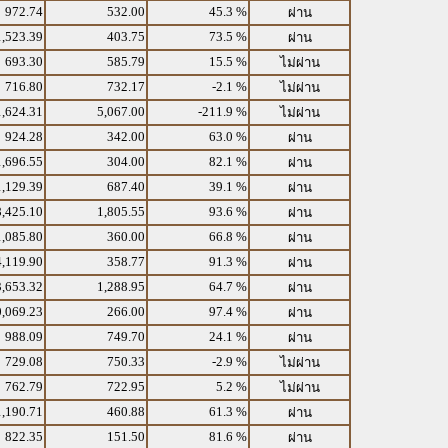
972.74
532.00
45.3 %
ผ่าน
1,523.39
403.75
73.5 %
ผ่าน
693.30
585.79
15.5 %
ไม่ผ่าน
716.80
732.17
-2.1 %
ไม่ผ่าน
1,624.31
5,067.00
-211.9 %
ไม่ผ่าน
924.28
342.00
63.0 %
ผ่าน
1,696.55
304.00
82.1 %
ผ่าน
1,129.39
687.40
39.1 %
ผ่าน
8,425.10
1,805.55
93.6 %
ผ่าน
1,085.80
360.00
66.8 %
ผ่าน
4,119.90
358.77
91.3 %
ผ่าน
3,653.32
1,288.95
64.7 %
ผ่าน
0,069.23
266.00
97.4 %
ผ่าน
988.09
749.70
24.1 %
ผ่าน
729.08
750.33
-2.9 %
ไม่ผ่าน
762.79
722.95
5.2 %
ไม่ผ่าน
1,190.71
460.88
61.3 %
ผ่าน
822.35
151.50
81.6 %
ผ่าน