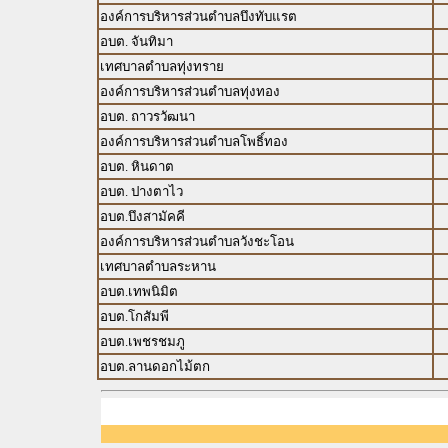
องค์การบริหารส่วนตำบลบึงทับแรต
อบต. จันทิมา
เทศบาลตำบลทุ่งทราย
องค์การบริหารส่วนตำบลทุ่งทอง
อบต. ถาวรวัฒนา
องค์การบริหารส่วนตำบลโพธิ์ทอง
อบต. หินดาต
อบต. ปางตาไว
อบต.บึงสามัคคี
องค์การบริหารส่วนตำบลวังชะโอน
เทศบาลตำบลระหาน
อบต.เทพนิมิต
อบต.โกสัมพี
อบต.เพชรชมภู
อบต.ลานดอกไม้ตก