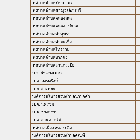
เทศบาลตำบลสลกบาตร
เทศบาลตำบลขาณุวรลักษบุรี
เทศบาลตำบลคลองขลุง
เทศบาลตำบลคลองแม่ลาย
เทศบาลตำบลท่าพุทรา
เทศบาลตำบลท่ามะเขือ
เทศบาลตำบลไทรงาม
เทศบาลตำบลปากดง
เทศบาลตำบลลานกระบือ
อบจ. กำแพงเพชร
อบต. ไตรตรึงษ์
อบต. อ่างทอง
องค์การบริหารส่วนตำบลนาบ่อคำ
อบต. นครชุม
อบต. ทรงธรรม
อบต. ลานดอกไม้
เทศบาลเมืองหนองปลิง
องค์การบริหารส่วนตำบลคณฑี