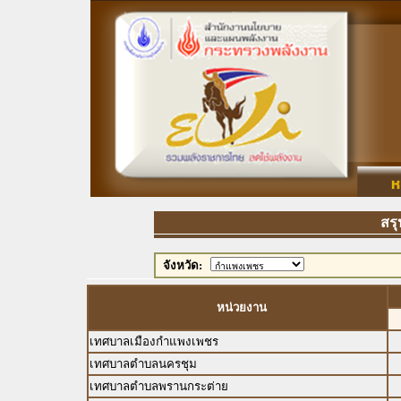
สรุปผ
จังหวัด:
หน่วยงาน
เทศบาลเมืองกำแพงเพชร
เทศบาลตำบลนครชุม
เทศบาลตำบลพรานกระต่าย