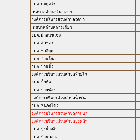
อบต. ตะกุดไร
เทศบาลตำบลศาลาลาย
องค์การบริหารส่วนตำบลวัดป่า
เทศบาลตำบลตาลเดี่ยว
อบต. ฝายนาแซง
อบต. สักหลง
อบต. ท่าอิบุญ
อบต. บ้านโสก
อบต. บ้านติ้ว
องค์การบริหารส่วนตำบลห้วยไร่
อบต. น้ำก้อ
อบต. ปากช่อง
องค์การบริหารส่วนตำบลน้ำชุน
อบต. หนองไขว่
องค์การบริหารส่วนตำบลลานบ่า
องค์การบริหารส่วนตำบลบุ่งคล้า
อบต. บุ่งน้ำเต้า
อบต. บ้านกลาง