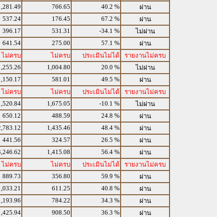
1,281.49
766.65
40.2 %
ผ่าน
537.24
176.45
67.2 %
ผ่าน
396.17
531.31
-34.1 %
ไม่ผ่าน
641.54
275.00
57.1 %
ผ่าน
ไม่ครบ
ไม่ครบ
ประเมินไม่ได้
รายงานไม่ครบ
1,255.26
1,004.80
20.0 %
ไม่ผ่าน
1,150.17
581.01
49.5 %
ผ่าน
ไม่ครบ
ไม่ครบ
ประเมินไม่ได้
รายงานไม่ครบ
1,520.84
1,675.05
-10.1 %
ไม่ผ่าน
650.12
488.59
24.8 %
ผ่าน
2,783.12
1,435.46
48.4 %
ผ่าน
441.56
324.57
26.5 %
ผ่าน
3,246.62
1,415.08
56.4 %
ผ่าน
ไม่ครบ
ไม่ครบ
ประเมินไม่ได้
รายงานไม่ครบ
889.73
356.80
59.9 %
ผ่าน
1,033.21
611.25
40.8 %
ผ่าน
1,193.96
784.22
34.3 %
ผ่าน
1,425.94
908.50
36.3 %
ผ่าน