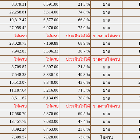
8,379.31
6,591.00
21.3 %
ผ่าน
22,258.81
5,614.00
74.8 %
ผ่าน
19,812.47
6,577.00
66.8 %
ผ่าน
27,959.42
6,976.00
75.0 %
ผ่าน
ไม่ครบ
ไม่ครบ
ประเมินไม่ได้
รายงานไม่ครบ
23,029.73
7,169.89
68.9 %
ผ่าน
7,942.85
5,506.33
30.7 %
ผ่าน
ไม่ครบ
ไม่ครบ
ประเมินไม่ได้
รายงานไม่ครบ
8,709.87
6,807.00
21.8 %
ผ่าน
7,548.33
3,830.10
49.3 %
ผ่าน
15,513.07
8,848.00
43.0 %
ผ่าน
11,187.64
3,216.00
71.3 %
ผ่าน
8,611.62
6,134.69
28.8 %
ผ่าน
ไม่ครบ
ไม่ครบ
ประเมินไม่ได้
รายงานไม่ครบ
17,580.79
5,370.60
69.5 %
ผ่าน
13,457.79
7,083.00
47.4 %
ผ่าน
8,392.24
6,463.00
23.0 %
ผ่าน
7,399.57
7,828.00
-5.8 %
ไม่ผ่าน