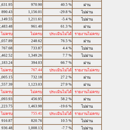
1,631.95
970.90
40.5 %
ผ่าน
890.43
1,156.01
-29.8 %
ไม่ผ่าน
1,149.55
1,211.61
-5.4 %
ไม่ผ่าน
2,483.48
961.40
61.3 %
ผ่าน
ไม่ครบ
ไม่ครบ
ประเมินไม่ได้
รายงานไม่ครบ
1,057.89
248.62
76.5 %
ผ่าน
767.68
733.87
4.4 %
ไม่ผ่าน
1,462.52
1,349.26
7.7 %
ไม่ผ่าน
1,183.24
394.03
66.7 %
ผ่าน
767.44
ไม่ครบ
ประเมินไม่ได้
รายงานไม่ครบ
1,005.15
732.18
27.2 %
ผ่าน
1,557.39
1,123.03
27.9 %
ผ่าน
ไม่ครบ
ไม่ครบ
ประเมินไม่ได้
รายงานไม่ครบ
1,093.93
456.95
58.2 %
ผ่าน
1,223.75
1,463.98
-19.6 %
ไม่ผ่าน
755.41
ไม่ครบ
ประเมินไม่ได้
รายงานไม่ครบ
916.87
820.76
10.5 %
ไม่ผ่าน
936.48
1,008.13
-7.7 %
ไม่ผ่าน