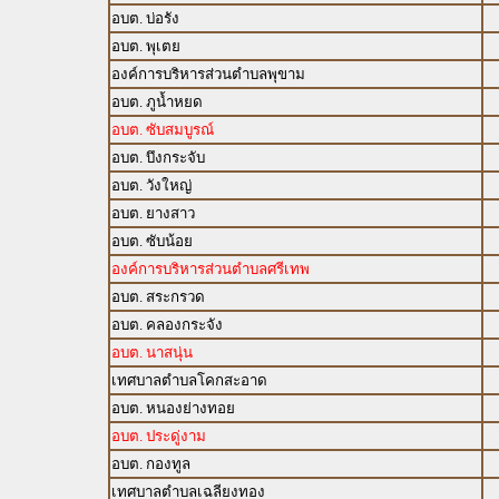
อบต. บ่อรัง
อบต. พุเตย
องค์การบริหารส่วนตำบลพุขาม
อบต. ภูน้ำหยด
อบต. ซับสมบูรณ์
อบต. บึงกระจับ
อบต. วังใหญ่
อบต. ยางสาว
อบต. ซับน้อย
องค์การบริหารส่วนตำบลศรีเทพ
อบต. สระกรวด
อบต. คลองกระจัง
อบต. นาสนุ่น
เทศบาลตำบลโคกสะอาด
อบต. หนองย่างทอย
อบต. ประดู่งาม
อบต. กองทูล
เทศบาลตำบลเฉลียงทอง