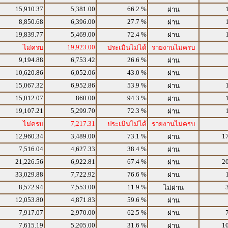
15,910.37
5,381.00
66.2 %
ผ่าน
8,850.68
6,396.00
27.7 %
ผ่าน
19,839.77
5,469.00
72.4 %
ผ่าน
19,923.00
ไม่ครบ
ประเมินไม่ได้
รายงานไม่ครบ
9,194.88
6,753.42
26.6 %
ผ่าน
10,620.86
6,052.06
43.0 %
ผ่าน
15,067.32
6,952.86
53.9 %
ผ่าน
15,012.07
860.00
94.3 %
ผ่าน
19,107.21
5,299.70
72.3 %
ผ่าน
7,217.31
ไม่ครบ
ประเมินไม่ได้
รายงานไม่ครบ
12,960.34
3,489.00
73.1 %
1
ผ่าน
7,516.04
4,627.33
38.4 %
ผ่าน
21,226.56
6,922.81
67.4 %
2
ผ่าน
33,029.88
7,722.92
76.6 %
ผ่าน
8,572.94
7,553.00
11.9 %
ไม่ผ่าน
12,053.80
4,871.83
59.6 %
ผ่าน
7,917.07
2,970.00
62.5 %
ผ่าน
7,615.19
5,205.00
31.6 %
1
ผ่าน