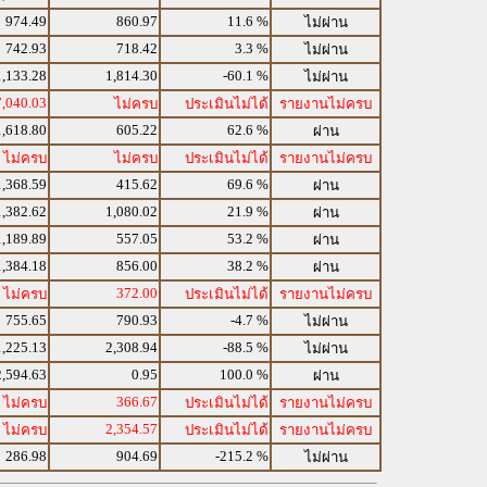
974.49
860.97
11.6 %
ไม่ผ่าน
742.93
718.42
3.3 %
ไม่ผ่าน
1,133.28
1,814.30
-60.1 %
ไม่ผ่าน
7,040.03
ไม่ครบ
ประเมินไม่ได้
รายงานไม่ครบ
1,618.80
605.22
62.6 %
ผ่าน
ไม่ครบ
ไม่ครบ
ประเมินไม่ได้
รายงานไม่ครบ
1,368.59
415.62
69.6 %
ผ่าน
1,382.62
1,080.02
21.9 %
ผ่าน
1,189.89
557.05
53.2 %
ผ่าน
1,384.18
856.00
38.2 %
ผ่าน
372.00
ไม่ครบ
ประเมินไม่ได้
รายงานไม่ครบ
755.65
790.93
-4.7 %
ไม่ผ่าน
1,225.13
2,308.94
-88.5 %
ไม่ผ่าน
2,594.63
0.95
100.0 %
ผ่าน
366.67
ไม่ครบ
ประเมินไม่ได้
รายงานไม่ครบ
2,354.57
ไม่ครบ
ประเมินไม่ได้
รายงานไม่ครบ
286.98
904.69
-215.2 %
ไม่ผ่าน