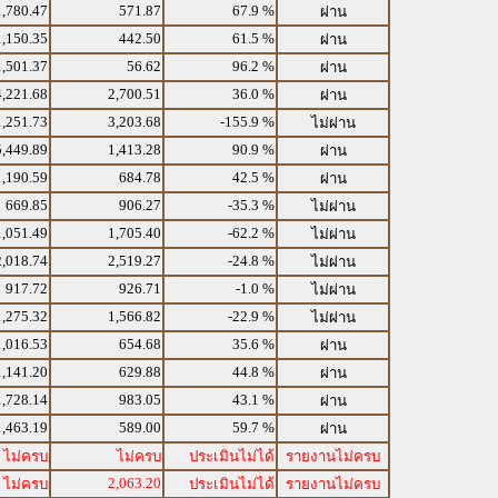
1,780.47
571.87
67.9 %
ผ่าน
1,150.35
442.50
61.5 %
ผ่าน
1,501.37
56.62
96.2 %
ผ่าน
4,221.68
2,700.51
36.0 %
ผ่าน
1,251.73
3,203.68
-155.9 %
ไม่ผ่าน
5,449.89
1,413.28
90.9 %
ผ่าน
1,190.59
684.78
42.5 %
ผ่าน
669.85
906.27
-35.3 %
ไม่ผ่าน
1,051.49
1,705.40
-62.2 %
ไม่ผ่าน
2,018.74
2,519.27
-24.8 %
ไม่ผ่าน
917.72
926.71
-1.0 %
ไม่ผ่าน
1,275.32
1,566.82
-22.9 %
ไม่ผ่าน
1,016.53
654.68
35.6 %
ผ่าน
1,141.20
629.88
44.8 %
ผ่าน
1,728.14
983.05
43.1 %
ผ่าน
1,463.19
589.00
59.7 %
ผ่าน
ไม่ครบ
ไม่ครบ
ประเมินไม่ได้
รายงานไม่ครบ
2,063.20
ไม่ครบ
ประเมินไม่ได้
รายงานไม่ครบ