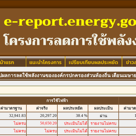
ลการลดใช้พลังงานขององค์กรปกครองส่วนท้องถิ่น เดือนเมษาย
การใช้ไฟฟ้า
ค่ามาตรฐาน
ค่าจริง
ผลประหยัด
ผลประเมิน
ค่ามา
32,941.83
20,297.20
38.4 %
ผ่าน
50,650.20
ไม่ครบ
ประเมินไม่ได้
รายงานไม่ครบ
ไม่ครบ
ไม่ครบ
ประเมินไม่ได้
รายงานไม่ครบ