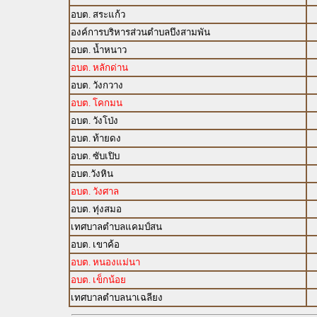
อบต. สระแก้ว
องค์การบริหารส่วนตำบลบึงสามพัน
อบต. น้ำหนาว
อบต. หลักด่าน
อบต. วังกวาง
อบต. โคกมน
อบต. วังโป่ง
อบต. ท้ายดง
อบต. ซับเปิบ
อบต.วังหิน
อบต. วังศาล
อบต. ทุ่งสมอ
เทศบาลตำบลแคมป์สน
อบต. เขาค้อ
อบต. หนองแม่นา
อบต. เข็กน้อย
เทศบาลตำบลนาเฉลียง