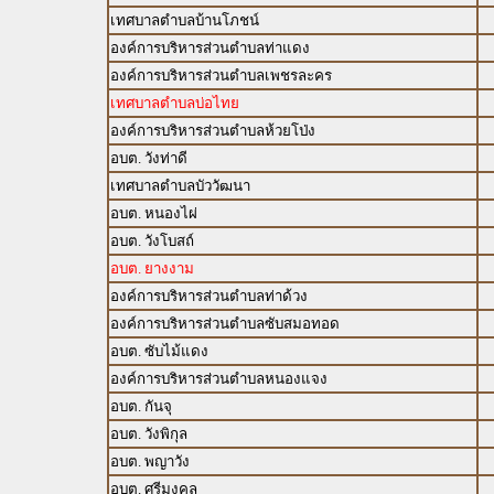
เทศบาลตำบลบ้านโภชน์
องค์การบริหารส่วนตำบลท่าแดง
องค์การบริหารส่วนตำบลเพชรละคร
เทศบาลตำบลบ่อไทย
องค์การบริหารส่วนตำบลห้วยโป่ง
อบต. วังท่าดี
เทศบาลตำบลบัววัฒนา
อบต. หนองไผ่
อบต. วังโบสถ์
อบต. ยางงาม
องค์การบริหารส่วนตำบลท่าด้วง
องค์การบริหารส่วนตำบลซับสมอทอด
อบต. ซับไม้แดง
องค์การบริหารส่วนตำบลหนองแจง
อบต. กันจุ
อบต. วังพิกุล
อบต. พญาวัง
อบต. ศรีมงคล