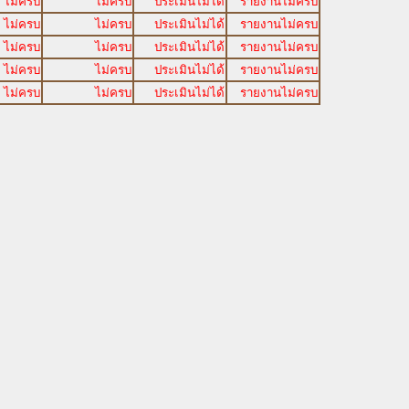
ไม่ครบ
ไม่ครบ
ประเมินไม่ได้
รายงานไม่ครบ
ไม่ครบ
ไม่ครบ
ประเมินไม่ได้
รายงานไม่ครบ
ไม่ครบ
ไม่ครบ
ประเมินไม่ได้
รายงานไม่ครบ
ไม่ครบ
ไม่ครบ
ประเมินไม่ได้
รายงานไม่ครบ
ไม่ครบ
ไม่ครบ
ประเมินไม่ได้
รายงานไม่ครบ