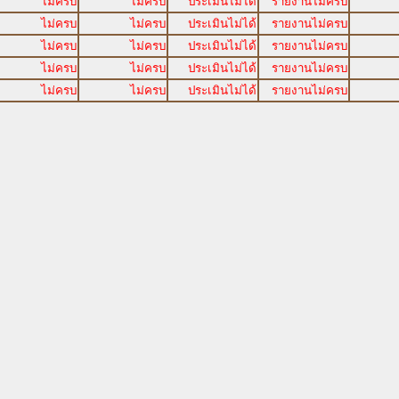
ไม่ครบ
ไม่ครบ
ประเมินไม่ได้
รายงานไม่ครบ
ไม่ครบ
ไม่ครบ
ประเมินไม่ได้
รายงานไม่ครบ
ไม่ครบ
ไม่ครบ
ประเมินไม่ได้
รายงานไม่ครบ
ไม่ครบ
ไม่ครบ
ประเมินไม่ได้
รายงานไม่ครบ
ไม่ครบ
ไม่ครบ
ประเมินไม่ได้
รายงานไม่ครบ