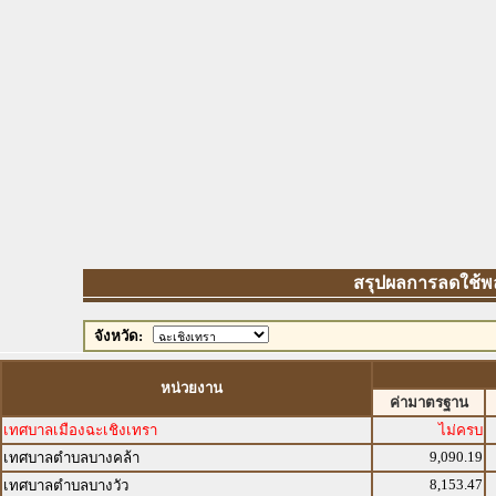
สรุปผลการลดใช้พลัง
จังหวัด:
หน่วยงาน
ค่ามาตรฐาน
เทศบาลเมืองฉะเชิงเทรา
ไม่ครบ
9,090.19
เทศบาลตำบลบางคล้า
8,153.47
เทศบาลตำบลบางวัว