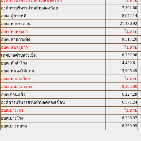
องค์การบริหารส่วนตำบลเมืองใหม่
ไม่ครบ
7,391.60
องค์การบริหารส่วนตำบลดงน้อย
8,072.14
อบต. คู้ยายหมี
21,486.92
อบต. ท่ากระดาน
อบต. ทุ่งพระยา
ไม่ครบ
9,517.20
อบต. ลาดกระทิง
อบต. แปลงยาว
ไม่ครบ
8,757.98
เทศบาลตำบลวังเย็น
14,432.61
อบต. หัวสำโรง
15,905.49
อบต. หนองไม้แก่น
อบต. ท่าตะเกียบ
ไม่ครบ
8,205.60
อบต. คลองตะเกรา
6,224.29
อบต.ก้อนแก้ว
6,571.24
องค์การบริหารส่วนตำบลคลองเขื่อน
อบต.บางเล่า
ไม่ครบ
6,235.97
อบต.บางโรง
6,369.99
อบต.บางตลาด