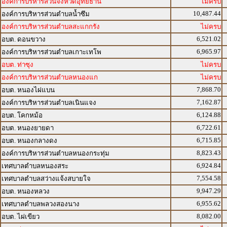
องค์การบริหารส่วนจังหวัดอุทัยธานี
ไม่ครบ
10,487.44
องค์การบริหารส่วนตำบลน้ำซึม
องค์การบริหารส่วนตำบลสะแกกรัง
ไม่ครบ
6,521.02
อบต. ดอนขวาง
6,965.97
องค์การบริหารส่วนตำบลเกาะเทโพ
อบต. ท่าซุง
ไม่ครบ
องค์การบริหารส่วนตำบลหนองแก
ไม่ครบ
7,868.70
อบต. หนองไผ่แบน
7,162.87
องค์การบริหารส่วนตำบลเนินแจง
6,124.88
อบต. โคกหม้อ
6,722.61
อบต. หนองยายดา
6,715.85
อบต. หนองกลางดง
8,823.43
องค์การบริหารส่วนตำบลหนองกระทุ่ม
6,924.84
เทศบาลตำบลหนองสระ
7,554.58
เทศบาลตำบลสว่างแจ้งสบายใจ
9,947.29
อบต. หนองหลวง
6,955.62
เทศบาลตำบลพลวงสองนาง
8,082.00
อบต. ไผ่เขียว