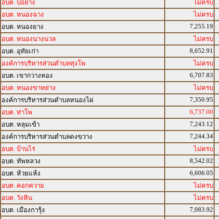
อบต. บ่อยาง
ไม่ครบ
อบต. หนองฉาง
ไม่ครบ
7,255.19
อบต. หนองยาง
อบต. หนองนางนวล
ไม่ครบ
8,652.91
อบต. อุทัยเก่า
องค์การบริหารส่วนตำบลทุ่งโพ
ไม่ครบ
6,707.83
อบต. เขากวางทอง
อบต. หนองขาหย่าง
ไม่ครบ
7,350.95
องค์การบริหารส่วนตำบลหนองไผ่
6,737.00
อบต. ท่าโพ
7,243.12
อบต. หลุมเข้า
7,244.34
องค์การบริหารส่วนตำบลดงขวาง
อบต. บ้านไร่
ไม่ครบ
8,542.02
อบต. ทัพหลวง
6,606.05
อบต. ห้วยแห้ง
อบต. คอกควาย
ไม่ครบ
อบต. วังหิน
ไม่ครบ
7,083.92
อบต. เมืองการุ้ง