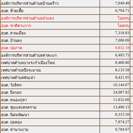
7,949.49
องค์การบริหารส่วนตำบลบ้านพร้าว
6,794.71
อบต. ห้วยเฮี้ย
องค์การบริหารส่วนตำบลป่าแดง
ไม่ครบ
อบต. ชาติตระการ
ไม่ครบ
7,318.83
อบต. สวนเมี่ยง
7,086.09
อบต. บ้านดง
6,832.19
อบต. บ่อภาค
6,495.75
องค์การบริหารส่วนตำบลท่าสะแก
8,480.80
เทศบาลตำบลบางระกำเมืองใหม่
8,135.58
เทศบาลตำบลบึงระมาณ
8,421.95
เทศบาลตำบลพันเสา
10,144.07
อบต. วังอิทก
24,087.82
อบต. บึงกอก
11,832.60
อบต. หนองกุลา
13,496.15
อบต. ชุมแสงสงคราม
8,315.50
อบต. นิคมพัฒนา
7,974.27
อบต. บ่อทอง
6,784.67
อบต. ท่านางงาม