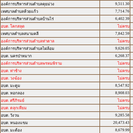
9,511.30
องค์การบริหารส่วนตำบลคุยม่วง
7,714.76
เทศบาลตำบลห้วยแก้ว
6,402.39
องค์การบริหารส่วนตำบลบ้านไร่
อบต. โคกสลุด
ไม่ครบ
7,842.59
เทศบาลตำบลสนามคลี
องค์การบริหารส่วนตำบลท่าตาล
ไม่ครบ
9,626.05
องค์การบริหารส่วนตำบลไผ่ล้อม
6,268.37
อบต. นครป่าหมาก
องค์การบริหารส่วนตำบลพรหมพิราม
ไม่ครบ
อบต. ท่าช้าง
ไม่ครบ
อบต. วงฆ้อง
ไม่ครบ
8,547.92
อบต. มะตูม
8,908.03
อบต. หอกลอง
อบต. ศรีภิรมย์
ไม่ครบ
อบต. ตลุกเทียม
ไม่ครบ
9,285.58
อบต. วังวน
20,473.43
อบต. หนองแขม
8,679.99
อบต. มะต้อง