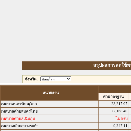
สรุปผลการลดใช้พลัง
จังหวัด:
หน่วยงาน
ค่ามาตรฐาน
23,217.07
เทศบาลนครพิษณุโลก
22,168.40
เทศบาลตำบลนครไทย
เทศบาลตำบลเนินกุ่ม
ไม่ครบ
9,247.11
เทศบาลตำบลบางระกำ