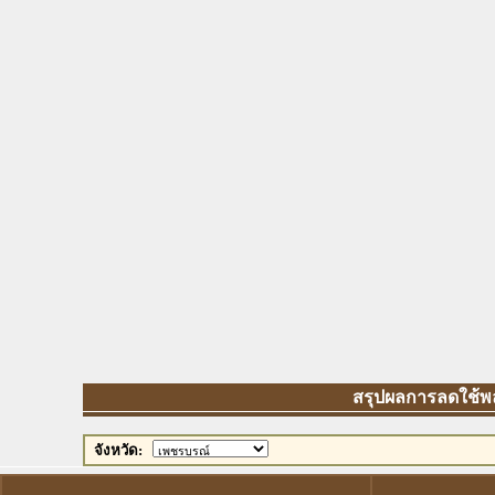
สรุปผลการลดใช้พลัง
จังหวัด: