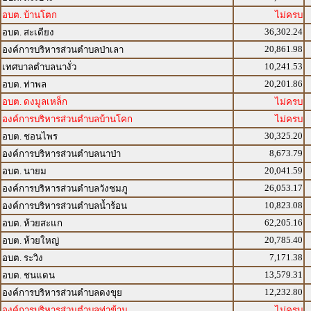
อบต. บ้านโตก
ไม่ครบ
36,302.24
อบต. สะเดียง
20,861.98
องค์การบริหารส่วนตำบลป่าเลา
10,241.53
เทศบาลตำบลนางั่ว
20,201.86
อบต. ท่าพล
อบต. ดงมูลเหล็ก
ไม่ครบ
องค์การบริหารส่วนตำบลบ้านโคก
ไม่ครบ
30,325.20
อบต. ชอนไพร
8,673.79
องค์การบริหารส่วนตำบลนาป่า
20,041.59
อบต. นายม
26,053.17
องค์การบริหารส่วนตำบลวังชมภู
10,823.08
องค์การบริหารส่วนตำบลน้ำร้อน
62,205.16
อบต. ห้วยสะแก
20,785.40
อบต. ห้วยใหญ่
7,171.38
อบต. ระวิง
13,579.31
อบต. ชนแดน
12,232.80
องค์การบริหารส่วนตำบลดงขุย
องค์การบริหารส่วนตำบลท่าข้าม
ไม่ครบ