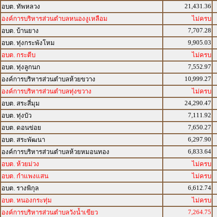
21,431.36
อบต. ทัพหลวง
องค์การบริหารส่วนตำบลหนองงูเหลือม
ไม่ครบ
7,707.28
อบต. บ้านยาง
9,905.03
อบต. ทุ่งกระพังโหม
อบต. กระตีบ
ไม่ครบ
7,552.97
อบต. ทุ่งลูกนก
10,999.27
องค์การบริหารส่วนตำบลห้วยขวาง
องค์การบริหารส่วนตำบลทุ่งขวาง
ไม่ครบ
24,290.47
อบต. สระสี่มุม
7,111.92
อบต. ทุ่งบัว
7,650.27
อบต. ดอนข่อย
6,297.90
อบต. สระพัฒนา
6,833.64
องค์การบริหารส่วนตำบลห้วยหมอนทอง
อบต. ห้วยม่วง
ไม่ครบ
อบต. กำแพงแสน
ไม่ครบ
6,612.74
อบต. รางพิกุล
อบต. หนองกระทุ่ม
ไม่ครบ
7,264.75
องค์การบริหารส่วนตำบลวังน้ำเขียว