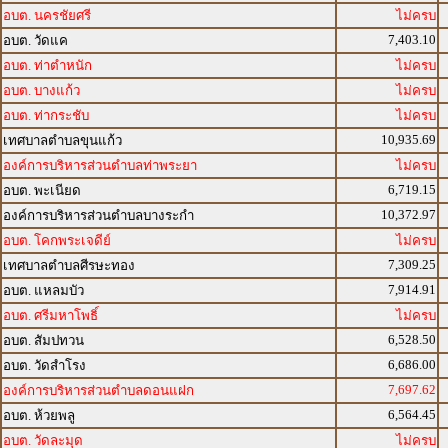
อบต. นครชัยศรี
ไม่ครบ
7,403.10
อบต. วัดแค
อบต. ท่าตำหนัก
ไม่ครบ
อบต. บางแก้ว
ไม่ครบ
อบต. ท่ากระชับ
ไม่ครบ
10,935.69
เทศบาลตำบลขุนแก้ว
องค์การบริหารส่วนตำบลท่าพระยา
ไม่ครบ
6,719.15
อบต. พะเนียด
10,372.97
องค์การบริหารส่วนตำบลบางระกำ
อบต. โคกพระเจดีย์
ไม่ครบ
7,309.25
เทศบาลตำบลศีรษะทอง
7,914.91
อบต. แหลมบัว
อบต. ศรีมหาโพธิ์
ไม่ครบ
6,528.50
อบต. สัมปทวน
6,686.00
อบต. วัดสำโรง
7,697.62
องค์การบริหารส่วนตำบลดอนแฝก
6,564.45
อบต. ห้วยพลู
อบต. วัดละมุด
ไม่ครบ