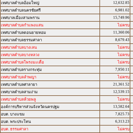
12,632.85
เทศบาลตำบลอ้อมใหญ่
6,981.02
เทศบาลตำบลนครชัยศรี
15,749.96
เทศบาลเมืองสามพราน
เทศบาลตำบลกำแพงแสน
ไม่ครบ
11,360.06
เทศบาลตำบลดอนยายหอม
8,679.43
เทศบาลตำบลธรรมศาลา
เทศบาลตำบลบางเลน
ไม่ครบ
เทศบาลตำบลบางหลวง
ไม่ครบ
เทศบาลตำบลโพรงมะเดื่อ
ไม่ครบ
7,950.11
เทศบาลตำบลรางกระทุ่ม
เทศบาลตำบลลำพญา
ไม่ครบ
21,361.52
เทศบาลตำบลศาลายา
12,539.15
เทศบาลตำบลสามง่าม
เทศบาลตำบลห้วยพลู
ไม่ครบ
13,582.64
องค์การบริหารส่วนจังหวัดนครปฐม
7,825.73
อบต. บางแขม
6,313.23
อบต. พระประโทน
อบต. ธรรมศาลา
ไม่ครบ