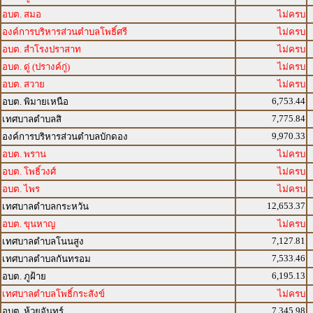
อบต. สมอ
ไม่ครบ
องค์การบริหารส่วนตำบลโพธิ์ศรี
ไม่ครบ
อบต. สำโรงปราสาท
ไม่ครบ
อบต. ดู่ (ปรางค์กู่)
ไม่ครบ
อบต. สวาย
ไม่ครบ
6,753.44
อบต. พิมายเหนือ
7,775.84
เทศบาลตำบลสิ
9,970.33
องค์การบริหารส่วนตำบลบักดอง
อบต. พราน
ไม่ครบ
อบต. โพธิ์วงศ์
ไม่ครบ
อบต. ไพร
ไม่ครบ
12,653.37
เทศบาลตำบลกระหวัน
อบต. ขุนหาญ
ไม่ครบ
7,127.81
เทศบาลตำบลโนนสูง
7,533.46
เทศบาลตำบลกันทรอม
6,195.13
อบต. ภูฝ้าย
เทศบาลตำบลโพธิ์กระสังข์
ไม่ครบ
7,345.98
อบต. ห้วยจันทร์