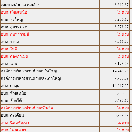
8,210.37
เทศบาลตำบลสวนกล้วย
อบต. เวียงเหนือ
ไม่ครบ
8,236.12
อบต. ทุ่งใหญ่
6,776.27
อบต. ภูผาหมอก
อบต. กันทรารมย์
ไม่ครบ
7,611.05
อบต. จะกง
อบต. ใจดี
ไม่ครบ
อบต. ดองกำเม็ด
ไม่ครบ
8,178.03
อบต. โสน
14,443.73
องค์การบริหารส่วนตำบลปรือใหญ่
7,783.59
องค์การบริหารส่วนตำบลสะเดาใหญ่
14,917.95
อบต. ตาอุด
8,236.08
อบต. ห้วยเหนือ
6,498.10
อบต. ห้วยใต้
องค์การบริหารส่วนตำบลหัวเสือ
ไม่ครบ
6,729.29
อบต. ตะเคียน
อบต. นิคมพัฒนา
ไม่ครบ
อบต. โคกเพชร
ไม่ครบ