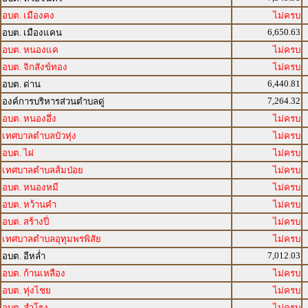
อบต. เมืองคง
ไม่ครบ
6,650.63
อบต. เมืองแคน
อบต. หนองแค
ไม่ครบ
อบต. จิกสังข์ทอง
ไม่ครบ
6,440.81
อบต. ด่าน
7,264.32
องค์การบริหารส่วนตำบลดู่
อบต. หนองอึ่ง
ไม่ครบ
เทศบาลตำบลบัวหุ่ง
ไม่ครบ
อบต. ไผ่
ไม่ครบ
เทศบาลตำบลส้มป่อย
ไม่ครบ
อบต. หนองหมี
ไม่ครบ
อบต. หว้านคำ
ไม่ครบ
อบต. สร้างปี่
ไม่ครบ
เทศบาลตำบลอุทุมพรพิสัย
ไม่ครบ
7,012.03
อบต. อีหล่ำ
อบต. ก้านเหลือง
ไม่ครบ
อบต. ทุ่งไชย
ไม่ครบ
อบต. สำโรง
ไม่ครบ