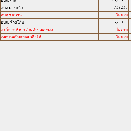
16,105.43
อบต.ท่าน้าว
7,682.19
อบต.ฝายแก้ว
อบต.ขุนน่าน
ไม่ครบ
5,958.75
อบต. ห้วยโก๋น
องค์การบริหารส่วนตำบลผาทอง
ไม่ครบ
เทศบาลตำบลบ่อเกลือใต้
ไม่ครบ