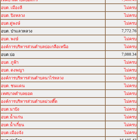
อบต. เมืองลี
ไม่ครบ
อบต. ปิงหลวง
ไม่ครบ
อบต.ดู่พงษ์
ไม่ครบ
7,772.76
อบต. ป่าแลวหลวง
อบต. พงษ์
ไม่ครบ
องค์การบริหารส่วนตำบลบ่อเกลือเหนือ
ไม่ครบ
7,088.34
อบต.บ่อ
อบต. ภูฟ้า
ไม่ครบ
อบต. ดงพญา
ไม่ครบ
องค์การบริหารส่วนตำบลนาไร่หลวง
ไม่ครบ
อบต. ชนแดน
ไม่ครบ
เทศบาลตำบลยอด
ไม่ครบ
องค์การบริหารส่วนตำบลม่วงตึ๊ด
ไม่ครบ
อบต.นาปัง
ไม่ครบ
อบต.น้ำแก่น
ไม่ครบ
อบต.น้ำเกี๋ยน
ไม่ครบ
อบต.เมืองจัง
ไม่ครบ