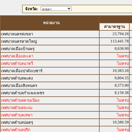
จังหวัด:
หน่วยงาน
ค่ามาตรฐาน
23,794.26
เทศบาลนครสงขลา
113,441.78
เทศบาลนครหาดใหญ่
8,636.90
เทศบาลเมืองบ้านพรุ
เทศบาลเมืองสะเดา
ไม่ครบ
เทศบาลตำบลนาทวี
ไม่ครบ
10,383.26
เทศบาลเมืองปาดังเบซาร์
9,804.35
เทศบาลตำบลพะตง
8,573.90
เทศบาลเมืองสิงหนคร
8,159.38
เทศบาลตำบลกำแพงเพชร
เทศบาลตำบลควนเนียง
ไม่ครบ
เทศบาลตำบลจะนะ
ไม่ครบ
เทศบาลตำบลเทพา
ไม่ครบ
10,586.59
เทศบาลตำบลบ่อตรุ
เทศบาลตำบลปริก
ไม่ครบ