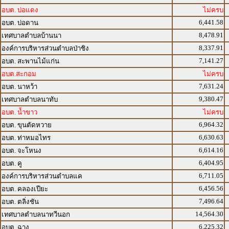
อบต. บ่อแดง
ไม่ครบ
6,441.58
อบต. บ่อดาน
8,478.91
เทศบาลตำบลบ้านนา
8,337.91
องค์การบริหารส่วนตำบลป่าชิง
7,141.27
อบต. สะพานไม้แก่น
อบต.สะกอม
ไม่ครบ
7,631.24
อบต. นาหว้า
9,380.47
เทศบาลตำบลนาทับ
อบต. น้ำขาว
ไม่ครบ
6,964.32
อบต. ขุนตัดหวาย
6,630.63
อบต. ท่าหมอไทร
6,614.16
อบต. จะโหนง
6,404.95
อบต. คู
6,711.05
องค์การบริหารส่วนตำบลแค
6,456.56
อบต. คลองเปียะ
7,496.64
อบต. ตลิ่งชัน
14,564.30
เทศบาลตำบลนาทวีนอก
6,225.32
อบต. ฉาง