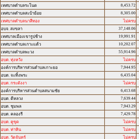
8,453.72
เทศบาลตำบลระโนด
8,305.00
เทศบาลตำบลสะบ้าย้อย
เทศบาลตำบลนาสีทอง
ไม่ครบ
37,148.06
อบจ. สงขลา
19,991.91
เทศบาลเมืองเขารูปช้าง
10,202.07
เทศบาลตำบลเกาะแต้ว
55,914.96
เทศบาลตำบลพะวง
อบต. ทุ่งหวัง
ไม่ครบ
7,944.95
องค์การบริหารส่วนตำบลเกาะยอ
6,435.04
อบต. จะทิ้งพระ
อบต. กระดังงา
ไม่ครบ
6,413.68
องค์การบริหารส่วนตำบลสนามชัย
7,639.44
อบต. ดีหลวง
7,943.29
อบต. ชุมพล
7,429.78
อบต. คลองรี
อบต. คูขุด
ไม่ครบ
อบต. ท่าหิน
ไม่ครบ
อบต. วัดจันทร์
ไม่ครบ