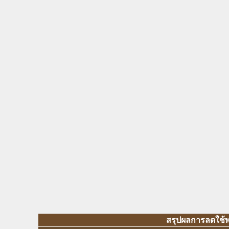
สรุปผลการลดใช้พลั