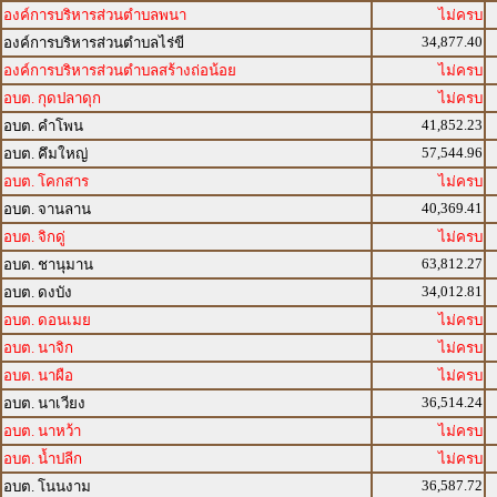
องค์การบริหารส่วนตำบลพนา
ไม่ครบ
34,877.40
องค์การบริหารส่วนตำบลไร่ขี
องค์การบริหารส่วนตำบลสร้างถ่อน้อย
ไม่ครบ
อบต. กุดปลาดุก
ไม่ครบ
41,852.23
อบต. คำโพน
57,544.96
อบต. คึมใหญ่
อบต. โคกสาร
ไม่ครบ
40,369.41
อบต. จานลาน
อบต. จิกดู่
ไม่ครบ
63,812.27
อบต. ชานุมาน
34,012.81
อบต. ดงบัง
อบต. ดอนเมย
ไม่ครบ
อบต. นาจิก
ไม่ครบ
อบต. นาผือ
ไม่ครบ
36,514.24
อบต. นาเวียง
อบต. นาหว้า
ไม่ครบ
อบต. น้ำปลีก
ไม่ครบ
36,587.72
อบต. โนนงาม