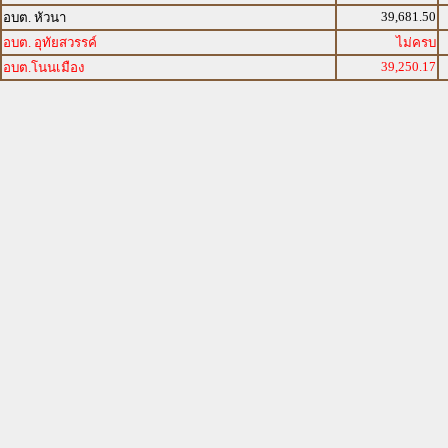
39,681.50
อบต. หัวนา
อบต. อุทัยสวรรค์
ไม่ครบ
39,250.17
อบต.โนนเมือง