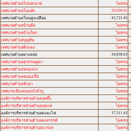
เทศบาลตำบลโนนสะอาด
ไม่ครบ
50,859.91
เทศบาลตำบลโนนสัง
43,721.45
เทศบาลตำบลโนนสูงเปลือย
เทศบาลตำบลบ้านค้อ
ไม่ครบ
เทศบาลตำบลบ้านโคก
ไม่ครบ
เทศบาลตำบลบุญทัน
ไม่ครบ
เทศบาลตำบลฝั่งแดง
ไม่ครบ
39,838.63
เทศบาลตำบลยางหล่อ
เทศบาลตำบลสุวรรณคูหา
ไม่ครบ
เทศบาลตำบลหนองแก
ไม่ครบ
เทศบาลตำบลหนองเรือ
ไม่ครบ
เทศบาลตำบลหัวนา
ไม่ครบ
เทศบาลเมืองหนองบัวลำภู
ไม่ครบ
องค์การบริหารส่วนตำบลกุดผึ้ง
ไม่ครบ
องค์การบริหารส่วนตำบลกุดแห่
ไม่ครบ
37,511.42
องค์การบริหารส่วนตำบลดงมะไฟ
องค์การบริหารส่วนตำบลดงสวรรค์
ไม่ครบ
องค์การบริหารส่วนตำบลนากอก
ไม่ครบ