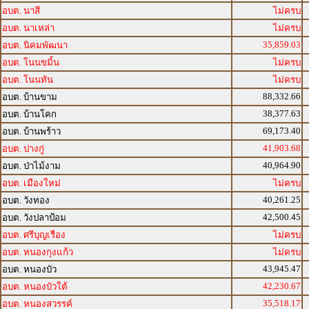
อบต. นาสี
ไม่ครบ
อบต. นาเหล่า
ไม่ครบ
35,859.03
อบต. นิคมพัฒนา
อบต. โนนขมิ้น
ไม่ครบ
อบต. โนนทัน
ไม่ครบ
88,332.66
อบต. บ้านขาม
38,377.63
อบต. บ้านโคก
69,173.40
อบต. บ้านพร้าว
41,903.68
อบต. ปางกู่
40,964.90
อบต. ป่าไม้งาม
อบต. เมืองใหม่
ไม่ครบ
40,261.25
อบต. วังทอง
42,500.45
อบต. วังปลาป้อม
อบต. ศรีบุญเรือง
ไม่ครบ
อบต. หนองกุงแก้ว
ไม่ครบ
43,945.47
อบต. หนองบัว
42,230.67
อบต. หนองบัวใต้
35,518.17
อบต. หนองสวรรค์