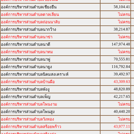
58,104.41
องค์การบริหารส่วนตำบลเชียงยืน
องค์การบริหารส่วนตำบลตาลเลียน
ไม่ครบ
องค์การบริหารส่วนตำบลถ่อนนาลับ
ไม่ครบ
38,214.87
องค์การบริหารส่วนตำบลนากว้าง
องค์การบริหารส่วนตำบลนาข่า
ไม่ครบ
147,974.48
องค์การบริหารส่วนตำบลนาดี
องค์การบริหารส่วนตำบลนาทม
ไม่ครบ
70,555.81
องค์การบริหารส่วนตำบลนาพู่
116,792.84
องค์การบริหารส่วนตำบลนายูง
39,492.97
องค์การบริหารส่วนตำบลนิคมสงเคราะห์
43,309.63
องค์การบริหารส่วนตำบลบ้านผือ
48,820.89
องค์การบริหารส่วนตำบลพังงู
42,217.65
องค์การบริหารส่วนตำบลเพ็ญ
องค์การบริหารส่วนตำบลโพนงาม
ไม่ครบ
40,440.20
องค์การบริหารส่วนตำบลโพนสูง
องค์การบริหารส่วนตำบลวังทอง
ไม่ครบ
43,977.11
องค์การบริหารส่วนตำบลสร้อยพร้าว