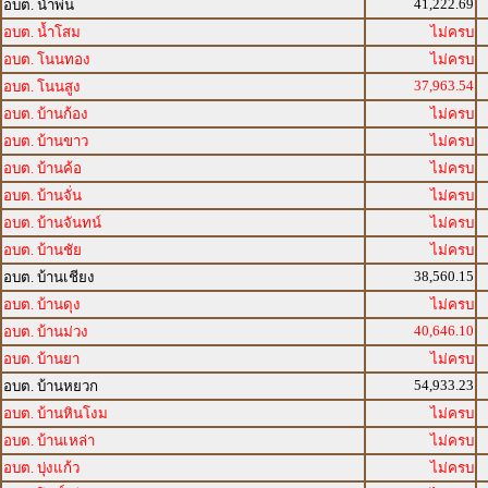
41,222.69
อบต. น้ำพ่น
อบต. น้ำโสม
ไม่ครบ
อบต. โนนทอง
ไม่ครบ
37,963.54
อบต. โนนสูง
อบต. บ้านก้อง
ไม่ครบ
อบต. บ้านขาว
ไม่ครบ
อบต. บ้านค้อ
ไม่ครบ
อบต. บ้านจั่น
ไม่ครบ
อบต. บ้านจันทน์
ไม่ครบ
อบต. บ้านชัย
ไม่ครบ
38,560.15
อบต. บ้านเชียง
อบต. บ้านดุง
ไม่ครบ
40,646.10
อบต. บ้านม่วง
อบต. บ้านยา
ไม่ครบ
54,933.23
อบต. บ้านหยวก
อบต. บ้านหินโงม
ไม่ครบ
อบต. บ้านเหล่า
ไม่ครบ
อบต. บุ่งแก้ว
ไม่ครบ