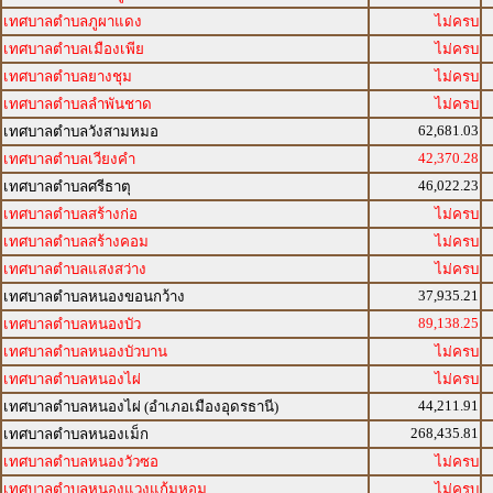
เทศบาลตำบลภูผาแดง
ไม่ครบ
เทศบาลตำบลเมืองเพีย
ไม่ครบ
เทศบาลตำบลยางชุม
ไม่ครบ
เทศบาลตำบลลำพันชาด
ไม่ครบ
62,681.03
เทศบาลตำบลวังสามหมอ
42,370.28
เทศบาลตำบลเวียงคำ
46,022.23
เทศบาลตำบลศรีธาตุ
เทศบาลตำบลสร้างก่อ
ไม่ครบ
เทศบาลตำบลสร้างคอม
ไม่ครบ
เทศบาลตำบลแสงสว่าง
ไม่ครบ
37,935.21
เทศบาลตำบลหนองขอนกว้าง
89,138.25
เทศบาลตำบลหนองบัว
เทศบาลตำบลหนองบัวบาน
ไม่ครบ
เทศบาลตำบลหนองไผ่
ไม่ครบ
44,211.91
เทศบาลตำบลหนองไผ่ (อำเภอเมืองอุดรธานี)
268,435.81
เทศบาลตำบลหนองเม็ก
เทศบาลตำบลหนองวัวซอ
ไม่ครบ
เทศบาลตำบลหนองแวงแก้มหอม
ไม่ครบ