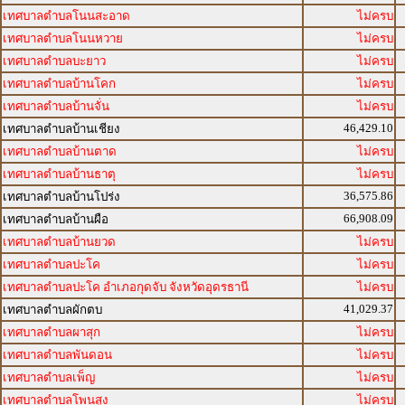
เทศบาลตำบลโนนสะอาด
ไม่ครบ
เทศบาลตำบลโนนหวาย
ไม่ครบ
เทศบาลตำบลบะยาว
ไม่ครบ
เทศบาลตำบลบ้านโคก
ไม่ครบ
เทศบาลตำบลบ้านจั่น
ไม่ครบ
46,429.10
เทศบาลตำบลบ้านเชียง
เทศบาลตำบลบ้านตาด
ไม่ครบ
เทศบาลตำบลบ้านธาตุ
ไม่ครบ
36,575.86
เทศบาลตำบลบ้านโปร่ง
66,908.09
เทศบาลตำบลบ้านผือ
เทศบาลตำบลบ้านยวด
ไม่ครบ
เทศบาลตำบลปะโค
ไม่ครบ
เทศบาลตำบลปะโค อำเภอกุดจับ จังหวัดอุดรธานี
ไม่ครบ
41,029.37
เทศบาลตำบลผักตบ
เทศบาลตำบลผาสุก
ไม่ครบ
เทศบาลตำบลพันดอน
ไม่ครบ
เทศบาลตำบลเพ็ญ
ไม่ครบ
เทศบาลตำบลโพนสูง
ไม่ครบ