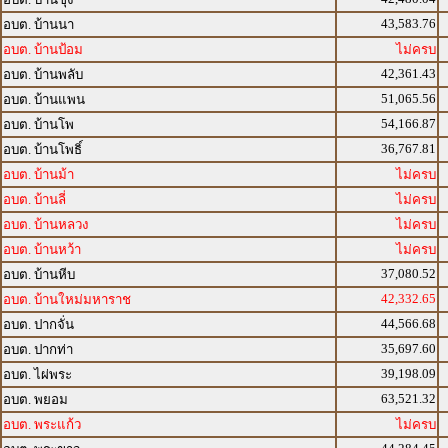
43,583.76
อบต. บ้านนา
อบต. บ้านป้อม
ไม่ครบ
42,361.43
อบต. บ้านพลับ
51,065.56
อบต. บ้านแพน
54,166.87
อบต. บ้านโพ
36,767.81
อบต. บ้านโพธิ์
อบต. บ้านม้า
ไม่ครบ
อบต. บ้านลี่
ไม่ครบ
อบต. บ้านหลวง
ไม่ครบ
อบต. บ้านหว้า
ไม่ครบ
37,080.52
อบต. บ้านหีบ
42,332.65
อบต. บ้านใหม่มหาราช
44,566.68
อบต. ปากจั่น
35,697.60
อบต. ปากท่า
39,198.09
อบต. ไผ่พระ
63,521.32
อบต. พยอม
อบต. พระแก้ว
ไม่ครบ