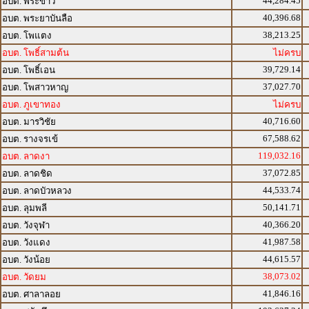
44,284.45
อบต. พระขาว
40,396.68
อบต. พระยาบันลือ
38,213.25
อบต. โพแตง
อบต. โพธิ์สามต้น
ไม่ครบ
39,729.14
อบต. โพธิ์เอน
37,027.70
อบต. โพสาวหาญ
อบต. ภูเขาทอง
ไม่ครบ
40,716.60
อบต. มารวิชัย
67,588.62
อบต. รางจรเข้
119,032.16
อบต. ลาดงา
37,072.85
อบต. ลาดชิด
44,533.74
อบต. ลาดบัวหลวง
50,141.71
อบต. ลุมพลี
40,366.20
อบต. วังจุฬา
41,987.58
อบต. วังแดง
44,615.57
อบต. วังน้อย
38,073.02
อบต. วัดยม
41,846.16
อบต. ศาลาลอย