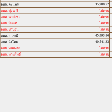
35,988.72
อบต. ตะแพน
อบต. ทุ่งนารี
ไม่ครบ
อบต. นาปะขอ
ไม่ครบ
อบต. ปันแต
ไม่ครบ
อบต. ป่าบอน
ไม่ครบ
45,993.86
อบต. ฝาละมี
40,541.33
อบต. วังใหม่
อบต. หนองธง
ไม่ครบ
อบต. หานโพธิ์
ไม่ครบ