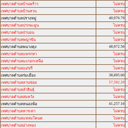
เทศบาลตำบลบ้านพร้าว
ไม่ครบ
เทศบาลตำบลบ้านสวน
ไม่ครบ
40,976.79
เทศบาลตำบลปรางหมู่
เทศบาลตำบลปากพะยูน
ไม่ครบ
เทศบาลตำบลป่าบอน
ไม่ครบ
เทศบาลตำบลพญาขัน
ไม่ครบ
48,972.56
เทศบาลตำบลพนางตุง
เทศบาลตำบลแพรกหา
ไม่ครบ
เทศบาลตำบลมะกอกเหนือ
ไม่ครบ
เทศบาลตำบลแม่ขรี
ไม่ครบ
38,695.60
เทศบาลตำบลร่มเมือง
57,592.29
เทศบาลตำบลลานข่อย
เทศบาลตำบลลำสินธุ์
ไม่ครบ
เทศบาลตำบลสมหวัง
ไม่ครบ
41,257.16
เทศบาลตำบลหนองพ้อ
เทศบาลตำบลหารเทา
ไม่ครบ
เทศบาลตำบลแหลมโตนด
ไม่ครบ
เทศบาลตำบลอ่างทอง
ไม่ครบ