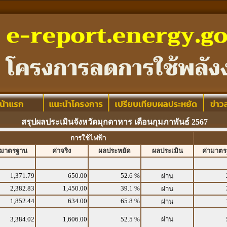
สรุปผลประเมินจังหวัดมุกดาหาร เดือนกุมภาพันธ์ 2567
การใช้ไฟฟ้า
ามาตรฐาน
ค่าจริง
ผลประหยัด
ผลประเมิน
ค่ามาต
1,371.79
650.00
52.6 %
ผ่าน
2,382.83
1,450.00
39.1 %
ผ่าน
1,852.44
634.00
65.8 %
ผ่าน
3,384.02
1,606.00
52.5 %
ผ่าน