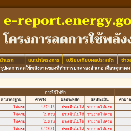
ปผลการลดใช้พลังงานของที่ทำการปกครองอำเภอ เดือนตุลาคม 
การใช้ไฟฟ้า
ค่ามาตรฐาน
ค่าจริง
ผลประหยัด
ผลประเมิน
ค่ามา
4,374.13
ไม่ครบ
ประเมินไม่ได้
รายงานไม่ครบ
ไม่ครบ
ไม่ครบ
ประเมินไม่ได้
รายงานไม่ครบ
ไม่ครบ
ไม่ครบ
ประเมินไม่ได้
รายงานไม่ครบ
3,458.31
ไม่ครบ
ประเมินไม่ได้
รายงานไม่ครบ