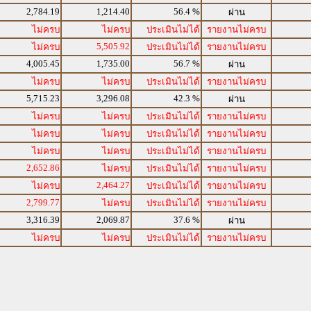
2,784.19
1,214.40
56.4 %
ผ่าน
ไม่ครบ
ไม่ครบ
ประเมินไม่ได้
รายงานไม่ครบ
5,505.92
ไม่ครบ
ประเมินไม่ได้
รายงานไม่ครบ
4,005.45
1,735.00
56.7 %
ผ่าน
ไม่ครบ
ไม่ครบ
ประเมินไม่ได้
รายงานไม่ครบ
5,715.23
3,296.08
42.3 %
ผ่าน
ไม่ครบ
ไม่ครบ
ประเมินไม่ได้
รายงานไม่ครบ
ไม่ครบ
ไม่ครบ
ประเมินไม่ได้
รายงานไม่ครบ
ไม่ครบ
ไม่ครบ
ประเมินไม่ได้
รายงานไม่ครบ
2,652.86
ไม่ครบ
ประเมินไม่ได้
รายงานไม่ครบ
2,464.27
ไม่ครบ
ประเมินไม่ได้
รายงานไม่ครบ
2,799.77
ไม่ครบ
ประเมินไม่ได้
รายงานไม่ครบ
3,316.39
2,069.87
37.6 %
ผ่าน
ไม่ครบ
ไม่ครบ
ประเมินไม่ได้
รายงานไม่ครบ