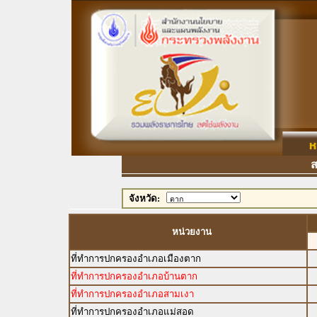
สรุ
จังหวัด:
หน่วยงาน
ที่ทำการปกครองอำเภอเมืองตาก
ที่ทำการปกครองอำเภอบ้านตาก
ที่ทำการปกครองอำเภอสามเงา
ที่ทำการปกครองอำเภอแม่สอด