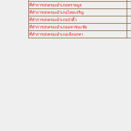
ที่ทำการปกครองอำเภอทรายมูล
ที่ทำการปกครองอำเภอไทยเจริญ
ที่ทำการปกครองอำเภอป่าติ้ว
ที่ทำการปกครองอำเภอมหาชนะชัย
ที่ทำการปกครองอำเภอเลิงนกทา