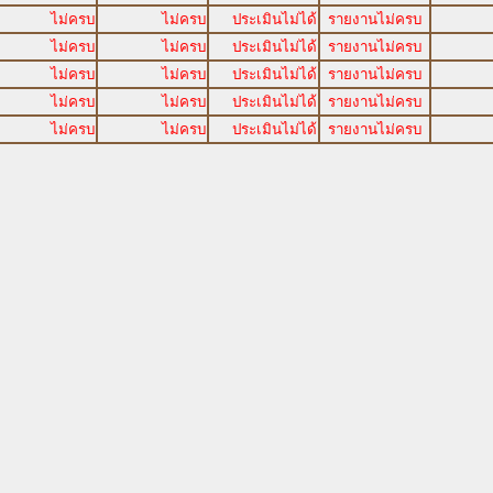
ไม่ครบ
ไม่ครบ
ประเมินไม่ได้
รายงานไม่ครบ
ไม่ครบ
ไม่ครบ
ประเมินไม่ได้
รายงานไม่ครบ
ไม่ครบ
ไม่ครบ
ประเมินไม่ได้
รายงานไม่ครบ
ไม่ครบ
ไม่ครบ
ประเมินไม่ได้
รายงานไม่ครบ
ไม่ครบ
ไม่ครบ
ประเมินไม่ได้
รายงานไม่ครบ