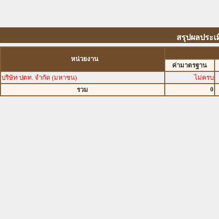
สรุปผลประเม
หน่วยงาน
ค่ามาตรฐาน
บริษัท ปตท. จำกัด (มหาชน)
ไม่ครบ
0
รวม