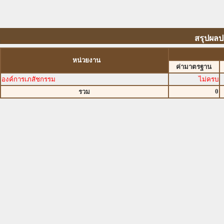
สรุปผลป
หน่วยงาน
ค่ามาตรฐาน
องค์การเภสัชกรรม
ไม่ครบ
0
รวม