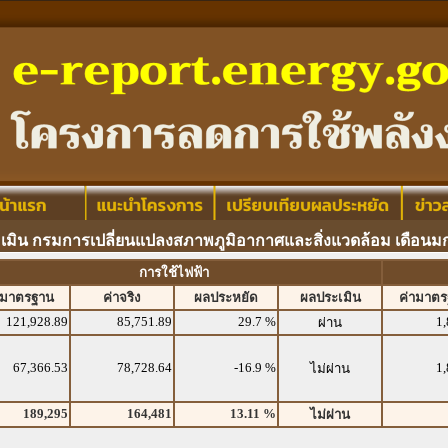
เมิน กรมการเปลี่ยนแปลงสภาพภูมิอากาศและสิ่งแวดล้อม เดือนม
การใช้ไฟฟ้า
ามาตรฐาน
ค่าจริง
ผลประหยัด
ผลประเมิน
ค่ามาต
121,928.89
85,751.89
29.7 %
1,
ผ่าน
67,366.53
78,728.64
-16.9 %
1,
ไม่ผ่าน
189,295
164,481
13.11 %
ไม่ผ่าน