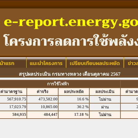
สรุปผลประเมิน กรมทางหลวง เดือนตุลาคม 2567
การใช้ไฟฟ้า
ค่ามาตรฐาน
ค่าจริง
ผลประหยัด
ผลประเมิน
ค่ามา
567,910.75
473,582.00
16.6 %
ไม่ผ่าน
17,023.79
10,865.00
36.2 %
ผ่าน
584,935
484,447
17.18 %
ไม่ผ่าน