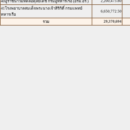
2,200,475.80
40อู่ราชนาวีมหิดลอดุลยเดช กรมอู่ทหารเรือ (อรม.อร.)
41โรงพยาบาลสมเด็จพระนางเจ้าสิริกิติ์ กรมแพทย์
6,650,772.50
ทหารเรือ
29,370,694
รวม