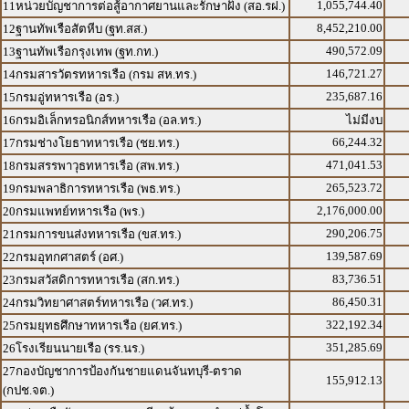
1,055,744.40
11หน่วยบัญชาการต่อสู้อากาศยานและรักษาฝั่ง (สอ.รฝ.)
8,452,210.00
12ฐานทัพเรือสัตหีบ (ฐท.สส.)
490,572.09
13ฐานทัพเรือกรุงเทพ (ฐท.กท.)
146,721.27
14กรมสารวัตรทหารเรือ (กรม สห.ทร.)
235,687.16
15กรมอู่ทหารเรือ (อร.)
16กรมอิเล็กทรอนิกส์ทหารเรือ (อล.ทร.)
ไม่มีงบ
66,244.32
17กรมช่างโยธาทหารเรือ (ชย.ทร.)
471,041.53
18กรมสรรพาวุธทหารเรือ (สพ.ทร.)
265,523.72
19กรมพลาธิการทหารเรือ (พธ.ทร.)
2,176,000.00
20กรมแพทย์ทหารเรือ (พร.)
290,206.75
21กรมการขนส่งทหารเรือ (ขส.ทร.)
139,587.69
22กรมอุทกศาสตร์ (อศ.)
83,736.51
23กรมสวัสดิการทหารเรือ (สก.ทร.)
86,450.31
24กรมวิทยาศาสตร์ทหารเรือ (วศ.ทร.)
322,192.34
25กรมยุทธศึกษาทหารเรือ (ยศ.ทร.)
351,285.69
26โรงเรียนนายเรือ (รร.นร.)
27กองบัญชาการป้องกันชายแดนจันทบุรี-ตราด
155,912.13
(กปช.จต.)