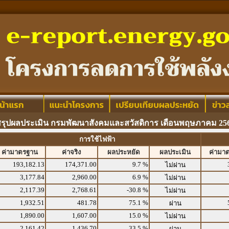
สรุปผลประเมิน กรมพัฒนาสังคมและสวัสดิการ เดือนพฤษภาคม 25
การใช้ไฟฟ้า
ค่ามาตรฐาน
ค่าจริง
ผลประหยัด
ผลประเมิน
ค่ามา
193,182.13
174,371.00
9.7 %
ไม่ผ่าน
3,177.84
2,960.00
6.9 %
ไม่ผ่าน
2,117.39
2,768.61
-30.8 %
ไม่ผ่าน
1,932.51
481.78
75.1 %
ผ่าน
1,890.00
1,607.00
15.0 %
ไม่ผ่าน
2,161.42
1,436.70
33.5 %
ผ่าน