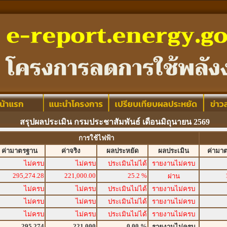
สรุปผลประเมิน กรมประชาสัมพันธ์ เดือนมิถุนายน 2569
การใช้ไฟฟ้า
ค่ามาตรฐาน
ค่าจริง
ผลประหยัด
ผลประเมิน
ค่ามา
ไม่ครบ
ไม่ครบ
ประเมินไม่ได้
รายงานไม่ครบ
295,274.28
221,000.00
25.2 %
ผ่าน
ไม่ครบ
ไม่ครบ
ประเมินไม่ได้
รายงานไม่ครบ
ไม่ครบ
ไม่ครบ
ประเมินไม่ได้
รายงานไม่ครบ
ไม่ครบ
ไม่ครบ
ประเมินไม่ได้
รายงานไม่ครบ
295,274
221,000
0.00 %
รายงานไม่ครบ