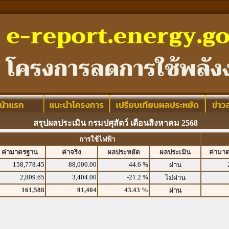
สรุปผลประเมิน กรมปศุสัตว์ เดือนสิงหาคม 2568
การใช้ไฟฟ้า
ค่ามาตรฐาน
ค่าจริง
ผลประหยัด
ผลประเมิน
ค่ามา
158,778.45
88,000.00
44.6 %
ผ่าน
2,809.65
3,404.00
-21.2 %
ไม่ผ่าน
161,588
91,404
43.43 %
ผ่าน