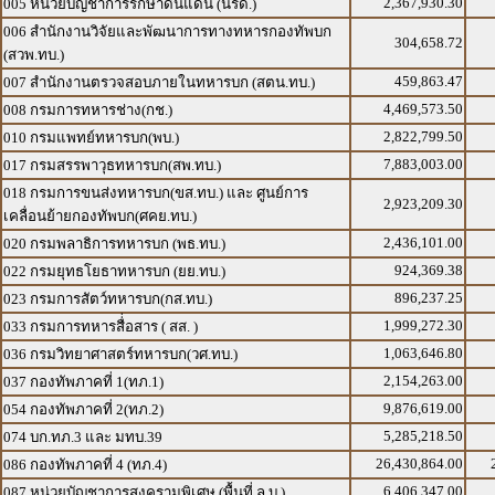
2,367,930.30
005 หน่วยบัญชาการรักษาดินแดน (นรด.)
006 สำนักงานวิจัยและพัฒนาการทางทหารกองทัพบก
304,658.72
(สวพ.ทบ.)
459,863.47
007 สำนักงานตรวจสอบภายในทหารบก (สตน.ทบ.)
4,469,573.50
008 กรมการทหารช่าง(กช.)
2,822,799.50
010 กรมแพทย์ทหารบก(พบ.)
7,883,003.00
017 กรมสรรพาวุธทหารบก(สพ.ทบ.)
018 กรมการขนส่งทหารบก(ขส.ทบ.) และ ศูนย์การ
2,923,209.30
เคลื่อนย้ายกองทัพบก(ศคย.ทบ.)
2,436,101.00
020 กรมพลาธิการทหารบก (พธ.ทบ.)
924,369.38
022 กรมยุทธโยธาทหารบก (ยย.ทบ.)
896,237.25
023 กรมการสัตว์ทหารบก(กส.ทบ.)
1,999,272.30
033 กรมการทหารสื่่อสาร ( สส. )
1,063,646.80
036 กรมวิทยาศาสตร์ทหารบก(วศ.ทบ.)
2,154,263.00
037 กองทัพภาคที่ 1(ทภ.1)
9,876,619.00
054 กองทัพภาคที่ 2(ทภ.2)
5,285,218.50
074 บก.ทภ.3 และ มทบ.39
26,430,864.00
086 กองทัพภาคที่ 4 (ทภ.4)
6,406,347.00
087 หน่วยบัญชาการสงครามพิเศษ (พื้นที่ ล.บ.)