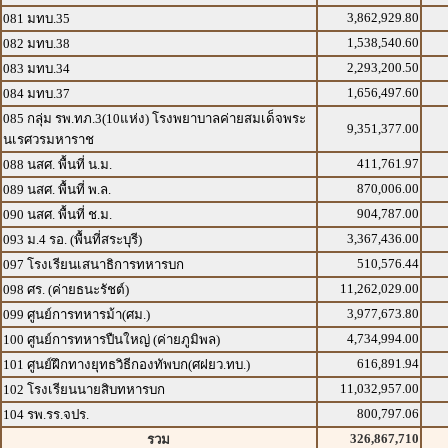
3,862,929.80
081 มทบ.35
1,538,540.60
082 มทบ.38
2,293,200.50
083 มทบ.34
1,656,497.60
084 มทบ.37
085 กลุ่ม รพ.ทภ.3(10แห่ง) โรงพยาบาลค่ายสมเด็จพระ
9,351,377.00
นเรศวรมหาราช
411,761.97
088 นสศ. พื้นที่ น.ม.
870,006.00
089 นสศ. พื้นที่ พ.ล.
904,787.00
090 นสศ. พื้นที่ ช.ม.
3,367,436.00
093 ม.4 รอ. (พื้นที่สระบุรี)
510,576.44
097 โรงเรียนเสนาธิการทหารบก
11,262,029.00
098 ศร. (ค่ายธนะรัชต์)
3,977,673.80
099 ศูนย์การทหารม้า(ศม.)
4,734,994.00
100 ศูนย์การทหารปืนใหญ่ (ค่ายภูมิพล)
616,891.94
101 ศูนย์ฝึกทางยุทธวิธีกองทัพบก(ศฝยว.ทบ.)
11,032,957.00
102 โรงเรียนนายสิบทหารบก
800,797.06
104 รพ.รร.จปร.
326,867,710
รวม