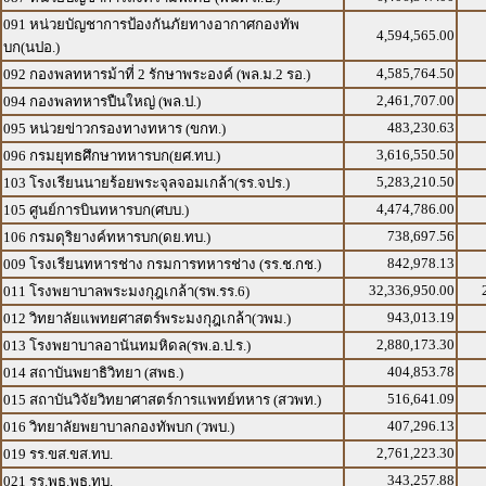
091 หน่วยบัญชาการป้องกันภัยทางอากาศกองทัพ
4,594,565.00
บก(นปอ.)
4,585,764.50
092 กองพลทหารม้าที่ 2 รักษาพระองค์ (พล.ม.2 รอ.)
2,461,707.00
094 กองพลทหารปืนใหญ่ (พล.ป.)
483,230.63
095 หน่วยข่าวกรองทางทหาร (ขกท.)
3,616,550.50
096 กรมยุทธศึกษาทหารบก(ยศ.ทบ.)
5,283,210.50
103 โรงเรียนนายร้อยพระจุลจอมเกล้า(รร.จปร.)
4,474,786.00
105 ศูนย์การบินทหารบก(ศบบ.)
738,697.56
106 กรมดุริยางค์ทหารบก(ดย.ทบ.)
842,978.13
009 โรงเรียนทหารช่าง กรมการทหารช่าง (รร.ช.กช.)
32,336,950.00
011 โรงพยาบาลพระมงกุฎเกล้า(รพ.รร.6)
943,013.19
012 วิทยาลัยแพทยศาสตร์พระมงกุฎเกล้า(วพม.)
2,880,173.30
013 โรงพยาบาลอานันทมหิดล(รพ.อ.ป.ร.)
404,853.78
014 สถาบันพยาธิวิทยา (สพธ.)
516,641.09
015 สถาบันวิจัยวิทยาศาสตร์การแพทย์ทหาร (สวพท.)
407,296.13
016 วิทยาลัยพยาบาลกองทัพบก (วพบ.)
2,761,223.30
019 รร.ขส.ขส.ทบ.
343,257.88
021 รร.พธ.พธ.ทบ.