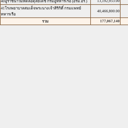
13,192,953.00
40อู่ราชนาวีมหิดลอดุลยเดช กรมอู่ทหารเรือ (อรม.อร.)
41โรงพยาบาลสมเด็จพระนางเจ้าสิริกิติ์ กรมแพทย์
40,466,800.00
ทหารเรือ
177,067,140
รวม