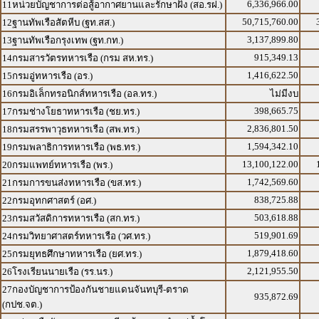
6,336,966.00
11หน่วยบัญชาการต่อสู้อากาศยานและรักษาฝั่ง (สอ.รฝ.)
50,715,760.00
12ฐานทัพเรือสัตหีบ (ฐท.สส.)
3,137,899.80
13ฐานทัพเรือกรุงเทพ (ฐท.กท.)
915,349.13
14กรมสารวัตรทหารเรือ (กรม สห.ทร.)
1,416,622.50
15กรมอู่ทหารเรือ (อร.)
16กรมอิเล็กทรอนิกส์ทหารเรือ (อล.ทร.)
ไม่มีงบ
398,665.75
17กรมช่างโยธาทหารเรือ (ชย.ทร.)
2,836,801.50
18กรมสรรพาวุธทหารเรือ (สพ.ทร.)
1,594,342.10
19กรมพลาธิการทหารเรือ (พธ.ทร.)
13,100,122.00
20กรมแพทย์ทหารเรือ (พร.)
1,742,569.60
21กรมการขนส่งทหารเรือ (ขส.ทร.)
838,725.88
22กรมอุทกศาสตร์ (อศ.)
503,618.88
23กรมสวัสดิการทหารเรือ (สก.ทร.)
519,901.69
24กรมวิทยาศาสตร์ทหารเรือ (วศ.ทร.)
1,879,418.60
25กรมยุทธศึกษาทหารเรือ (ยศ.ทร.)
2,121,955.50
26โรงเรียนนายเรือ (รร.นร.)
27กองบัญชาการป้องกันชายแดนจันทบุรี-ตราด
935,872.69
(กปช.จต.)