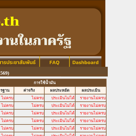
569)
การใช้น้ำมัน
ตรฐาน
ค่าจริง
ผลประหยัด
ผลประเมิน
ไม่ครบ
ไม่ครบ
ประเมินไม่ได้
รายงานไม่ครบ
ไม่ครบ
ไม่ครบ
ประเมินไม่ได้
รายงานไม่ครบ
ไม่ครบ
ไม่ครบ
ประเมินไม่ได้
รายงานไม่ครบ
ไม่ครบ
ไม่ครบ
ประเมินไม่ได้
รายงานไม่ครบ
ไม่ครบ
ไม่ครบ
ประเมินไม่ได้
รายงานไม่ครบ
ไม่ครบ
ไม่ครบ
ประเมินไม่ได้
รายงานไม่ครบ