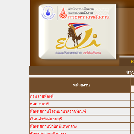
สรุ
หน่วยงาน
กรมราชทัณฑ์
ทสญ.ธนบุรี
ทัณฑสถานโรงพยาบาลราชทัณฑ์
เรือนจำพิเศษธนบุรี
ทัณฑสถานบำบัดพิเศษกลาง
ทัณฑสถานหญิงกลาง