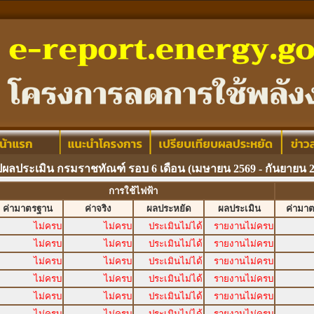
ปผลประเมิน กรมราชทัณฑ์ รอบ 6 เดือน (เมษายน 2569 - กันยายน 2
การใช้ไฟฟ้า
ค่ามาตรฐาน
ค่าจริง
ผลประหยัด
ผลประเมิน
ค่ามา
ไม่ครบ
ไม่ครบ
ประเมินไม่ได้
รายงานไม่ครบ
ไม่ครบ
ไม่ครบ
ประเมินไม่ได้
รายงานไม่ครบ
ไม่ครบ
ไม่ครบ
ประเมินไม่ได้
รายงานไม่ครบ
ไม่ครบ
ไม่ครบ
ประเมินไม่ได้
รายงานไม่ครบ
ไม่ครบ
ไม่ครบ
ประเมินไม่ได้
รายงานไม่ครบ
ไม่ครบ
ไม่ครบ
ประเมินไม่ได้
รายงานไม่ครบ