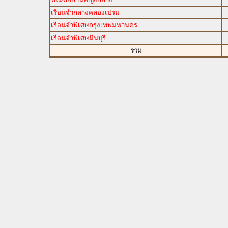
เรือนจำกลางคลองเปรม
เรือนจำพิเศษกรุงเทพมหานคร
เรือนจำพิเศษมีนบุรี
รวม