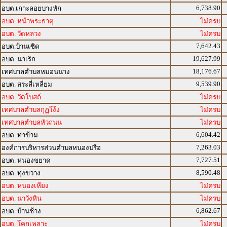
6,738.90
อบต.เกาะลอยบางหัก
อบต. หน้าพระธาตุ
ไม่ครบ
อบต. วัดหลวง
ไม่ครบ
7,642.43
อบต.บ้านเซิด
19,627.99
อบต. นาเริก
18,176.67
เทศบาลตำบลหมอนนาง
9,539.90
อบต. สระสี่เหลี่ยม
อบต. วัดโบสถ์
ไม่ครบ
เทศบาลตำบลกุฏโง้ง
ไม่ครบ
เทศบาลตำบลหัวถนน
ไม่ครบ
6,604.42
อบต. ท่าข้าม
7,263.03
องค์การบริหารส่วนตำบลหนองปรือ
7,727.51
อบต. หนองขยาด
8,590.48
อบต. ทุ่งขวาง
อบต. หนองเหียง
ไม่ครบ
อบต. นาวังหิน
ไม่ครบ
6,862.67
อบต. บ้านช้าง
อบต. โคกเพลาะ
ไม่ครบ