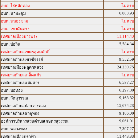
อบต. ไร่หลักทอง
ไม่ครบ
6,083.93
อบต. นามะตูม
อบต. หนองขาม
ไม่ครบ
อบต. เขาคันทรง
ไม่ครบ
11,114.43
เทศบาลเมืองบางพระ
15,584.34
อบต. บ่อวิน
เทศบาลตำบลเขตรอุดมศักดิ์
ไม่ครบ
9,552.59
เทศบาลตำบลเขาชีจรรย์
24,230.75
เทศบาลเมืองพลูตาหลวง
เทศบาลตำบลเกล็ดแก้ว
ไม่ครบ
6,587.27
เทศบาลตำบลแสมสาร
6,297.80
อบต. บ่อทอง
9,168.82
อบต. วัดสุวรรณ
15,674.23
เทศบาลตำบลบ่อกวางทอง
9,186.00
เทศบาลตำบลธาตุทอง
9,061.01
องค์การบริหารส่วนตำบลเกษตรสุวรรณ
7,397.27
อบต. พลวงทอง
11,443.33
เทศบาลเมืองปรกฟ้า