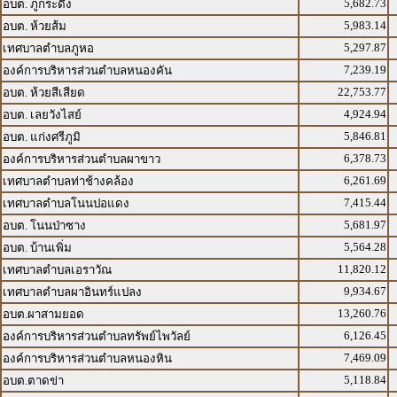
5,682.73
อบต. ภูกระดึง
5,983.14
อบต. ห้วยส้ม
5,297.87
เทศบาลตำบลภูหอ
7,239.19
องค์การบริหารส่วนตำบลหนองคัน
22,753.77
อบต. ห้วยสีเสียด
4,924.94
อบต. เลยวังไสย์
5,846.81
อบต. แก่งศรีภูมิ
6,378.73
องค์การบริหารส่วนตำบลผาขาว
6,261.69
เทศบาลตำบลท่าช้างคล้อง
7,415.44
เทศบาลตำบลโนนปอแดง
5,681.97
อบต. โนนป่าซาง
5,564.28
อบต. บ้านเพิ่ม
11,820.12
เทศบาลตำบลเอราวัณ
9,934.67
เทศบาลตำบลผาอินทร์แปลง
13,260.76
อบต.ผาสามยอด
6,126.45
องค์การบริหารส่วนตำบลทรัพย์ไพวัลย์
7,469.09
องค์การบริหารส่วนตำบลหนองหิน
5,118.84
อบต.ตาดข่า