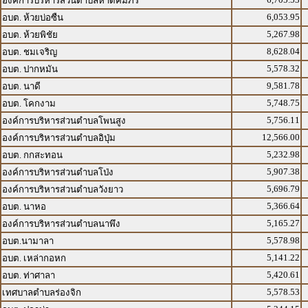
องค์การบริหารส่วนตำบลหาดคัมภีร์
6,053.95
อบต. ห้วยบ่อซืน
5,267.98
อบต. ห้วยพิชัย
8,628.04
อบต. ชมเจริญ
5,578.32
อบต. ปากหมัน
9,581.78
อบต. นาดี
5,748.75
อบต. โคกงาม
5,756.11
องค์การบริหารส่วนตำบลโพนสูง
12,566.00
องค์การบริหารส่วนตำบลอิปุ่ม
5,232.98
อบต. กกสะทอน
5,907.38
องค์การบริหารส่วนตำบลโป่ง
5,696.79
องค์การบริหารส่วนตำบลวังยาว
5,366.64
อบต. นาหอ
5,165.27
องค์การบริหารส่วนตำบลนาพึง
5,578.98
อบต.นามาลา
5,141.22
อบต. เหล่ากอหก
5,420.61
อบต. ท่าศาลา
5,578.53
เทศบาลตำบลร่องจิก