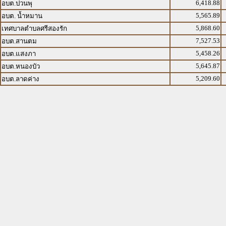
6,418.88
อบต.ปวนพุ
5,565.89
อบต. น้ำหมาน
5,868.60
เทศบาลตำบลศรีสองรัก
7,527.53
อบต.สานตม
5,458.26
อบต.แสงภา
5,645.87
อบต.หนองบัว
5,209.60
อบต.ลาดค่าง