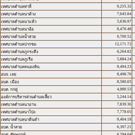
9,255.32
เทศบาลตำบลท่าลี่
7,645.84
เทศบาลตำบลนาด้วง
5,636.97
เทศบาลตำบลนาแห้ว
8,476.48
เทศบาลตำบลนาอ้อ
6,700.52
เทศบาลตำบลน้ำสวย
12,171.72
เทศบาลตำบลปากชม
6,264.82
เทศบาลตำบลภูกระดึง
5,884.24
เทศบาลตำบลภูเรือ
9,494.23
เทศบาลตำบลหนองหิน
8,498.70
อบจ. เลย
8,580.65
อบต. เมือง
4,980.53
อบต. กกดู่
5,244.14
องค์การบริหารส่วนตำบลเสี้ยว
7,839.36
เทศบาลตำบลนาอาน
7,778.65
เทศบาลตำบลนาโป่ง
9,404.18
เทศบาลตำบลนาดินดำ
6,397.21
อบต. น้ำสวย
6,294.04
อบต. ชัยพฤกษ์