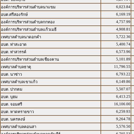
6,023.84
องค์การบริหารส่วนตำบลนาแขม
6,169.19
อบต.ศรีสองรักษ์
4,757.99
องค์การบริหารส่วนตำบลกกทอง
4,908.81
องค์การบริหารส่วนตำบลแก้วเมธี
5,722.36
เทศบาลตำบลนาดอกคำ
5,400.74
อบต. ท่าสะอาด
6,573.96
อบต. ท่าสวรรค์
5,101.89
องค์การบริหารส่วนตำบลเชียงคาน
11,796.55
เทศบาลตำบลธาตุ
6,793.22
อบต. นาซ่าว
6,149.86
เทศบาลตำบลเขาแก้ว
5,507.07
อบต. ปากตม
6,413.25
อบต. บุฮม
16,106.00
อบต. จอมศรี
6,259.93
อบต. หาดทรายขาว
9,264.78
อบต. นครหงษ์
5,576.50
เทศบาลตำบลคอนสา
6,705.53