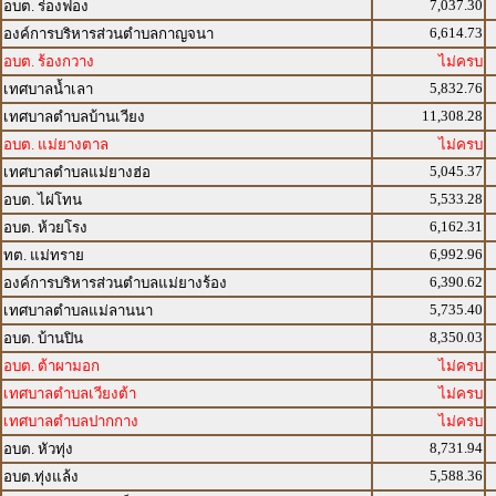
7,037.30
อบต. ร่องฟอง
6,614.73
องค์การบริหารส่วนตำบลกาญจนา
อบต. ร้องกวาง
ไม่ครบ
5,832.76
เทศบาลน้ำเลา
11,308.28
เทศบาลตำบลบ้านเวียง
อบต. แม่ยางตาล
ไม่ครบ
5,045.37
เทศบาลตำบลแม่ยางฮ่อ
5,533.28
อบต. ไผ่โทน
6,162.31
อบต. ห้วยโรง
6,992.96
ทต. แม่ทราย
6,390.62
องค์การบริหารส่วนตำบลแม่ยางร้อง
5,735.40
เทศบาลตำบลแม่ลานนา
8,350.03
อบต. บ้านปิน
อบต. ต้าผามอก
ไม่ครบ
เทศบาลตำบลเวียงต้า
ไม่ครบ
เทศบาลตำบลปากกาง
ไม่ครบ
8,731.94
อบต. หัวทุ่ง
5,588.36
อบต.ทุ่งแล้ง