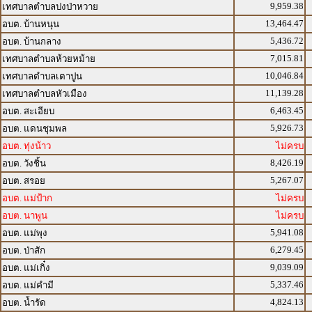
9,959.38
เทศบาลตำบลปงป่าหวาย
13,464.47
อบต. บ้านหนุน
5,436.72
อบต. บ้านกลาง
7,015.81
เทศบาลตำบลห้วยหม้าย
10,046.84
เทศบาลตำบลเตาปูน
11,139.28
เทศบาลตำบลหัวเมือง
6,463.45
อบต. สะเอียบ
5,926.73
อบต. แดนชุมพล
อบต. ทุ่งน้าว
ไม่ครบ
8,426.19
อบต. วังชิ้น
5,267.07
อบต. สรอย
อบต. แม่ป้าก
ไม่ครบ
อบต. นาพูน
ไม่ครบ
5,941.08
อบต. แม่พุง
6,279.45
อบต. ป่าสัก
9,039.09
อบต. แม่เกิ๋ง
5,337.46
อบต. แม่คำมี
4,824.13
อบต. น้ำรัด