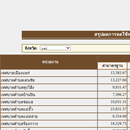
สรุปผลการลดใช้พลั
จังหวัด:
หน่วยงาน
ค่ามาตรฐาน
15,582.67
เทศบาลเมืองแพร่
13,227.66
เทศบาลตำบลเด่นชัย
9,931.47
เทศบาลตำบลทุ่งโฮ้ง
7,396.27
เทศบาลตำบลบ้านปิน
10,031.31
เทศบาลตำบลช่อแฮ
23,931.57
เทศบาลตำบลแม่จั๊ว
9,354.08
เทศบาลตำบลแม่หล่าย
18,329.75
เทศบาลตำบลร้องกวาง