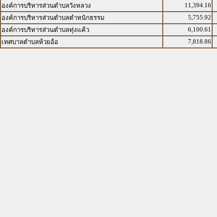
11,394.16
องค์การบริหารส่วนตำบลวังหลวง
5,755.92
องค์การบริหารส่วนตำบลตำหนักธรรม
6,100.61
องค์การบริหารส่วนตำบลทุ่งแค้ว
7,818.86
เทศบาลตำบลห้วยอ้อ