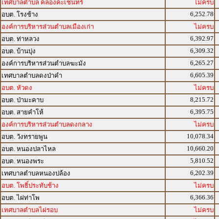
เทศบาลตำบล คลองคะเชนทร์
ไม่ครบ
6,252.78
อบต. โรงช้าง
องค์การบริหารส่วนตำบลเมืองเก่า
ไม่ครบ
6,392.97
อบต. ท่าหลวง
6,309.32
อบต. บ้านบุ่ง
6,265.27
องค์การบริหารส่วนตำบลฆะมัง
6,605.39
เทศบาลตำบลดงป่าคำ
อบต. หัวดง
ไม่ครบ
8,215.72
อบต. ป่ามะคาบ
6,395.75
อบต. สายคำโห้
องค์การบริหารส่วนตำบลดงกลาง
ไม่ครบ
10,078.34
อบต. วังทรายพูน
10,660.20
อบต. หนองปลาไหล
5,810.52
อบต. หนองพระ
6,202.39
เทศบาลตำบลหนองปล้อง
อบต. โพธิ์ประทับช้าง
ไม่ครบ
6,366.36
อบต. ไผ่ท่าโพ
เทศบาลตำบลไผ่รอบ
ไม่ครบ