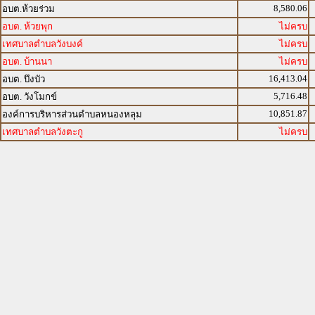
8,580.06
อบต.ห้วยร่วม
อบต. ห้วยพุก
ไม่ครบ
เทศบาลตำบลวังบงค์
ไม่ครบ
อบต. บ้านนา
ไม่ครบ
16,413.04
อบต. บึงบัว
5,716.48
อบต. วังโมกข์
10,851.87
องค์การบริหารส่วนตำบลหนองหลุม
เทศบาลตำบลวังตะกู
ไม่ครบ