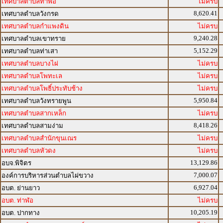
เทศบาลตำบลท่าฬ่อ
ไม่ครบ
8,620.41
เทศบาลตำบลวังกรด
เทศบาลตำบลกำแพงดิน
ไม่ครบ
9,240.28
เทศบาลตำบลเขาทราย
5,152.29
เทศบาลตำบลท่าเสา
เทศบาลตำบลบางไผ่
ไม่ครบ
เทศบาลตำบลโพทะเล
ไม่ครบ
เทศบาลตำบลโพธิ์ประทับช้าง
ไม่ครบ
5,950.84
เทศบาลตำบลวังทรายพูน
เทศบาลตำบลสากเหล็ก
ไม่ครบ
8,418.26
เทศบาลตำบลสามง่าม
เทศบาลตำบลสำนักขุนเณร
ไม่ครบ
เทศบาลตำบลหัวดง
ไม่ครบ
13,129.86
อบจ.พิจิตร
7,000.07
องค์การบริหารส่วนตำบลไผ่ขวาง
6,927.04
อบต. ย่านยาว
อบต. ท่าฬ่อ
ไม่ครบ
10,205.19
อบต. ปากทาง