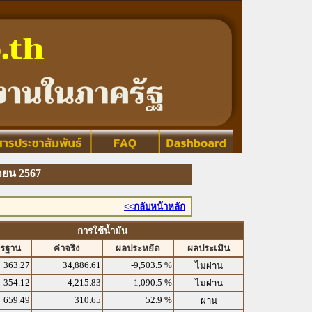
ายน 2567
<<กลับหน้าหลัก
การใช้น้ำมัน
ตรฐาน
ค่าจริง
ผลประหยัด
ผลประเมิน
363.27
34,886.61
-9,503.5 %
ไม่ผ่าน
354.12
4,215.83
-1,090.5 %
ไม่ผ่าน
659.49
310.65
52.9 %
ผ่าน