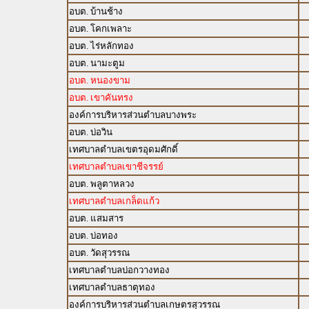
อบต. บ้านช้าง
อบต. โคกเพลาะ
อบต. ไร่หลักทอง
อบต. นามะตูม
อบต. หนองขาม
อบต. เขาคันทรง
องค์การบริหารส่วนตำบลบางพระ
อบต. บ่อวิน
เทศบาลตำบลเขตรอุดมศักดิ์
เทศบาลตำบลเขาชีจรรย์
อบต. พลูตาหลวง
เทศบาลตำบลเกล็ดแก้ว
อบต. แสมสาร
อบต. บ่อทอง
อบต. วัดสุวรรณ
เทศบาลตำบลบ่อกวางทอง
เทศบาลตำบลธาตุทอง
องค์การบริหารส่วนตำบลเกษตรสุวรรณ