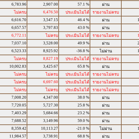
6,783.96
2,907.00
57.1 %
ผ่าน
6,476.50
ไม่ครบ
ประเมินไม่ได้
รายงานไม่ครบ
6,616.70
3,547.15
46.4 %
ผ่าน
6,657.57
3,797.83
43.0 %
ผ่าน
6,772.11
ไม่ครบ
ประเมินไม่ได้
รายงานไม่ครบ
7,037.10
3,528.00
49.9 %
ผ่าน
6,523.33
8,925.92
-36.8 %
ไม่ผ่าน
8,827.19
ไม่ครบ
ประเมินไม่ได้
รายงานไม่ครบ
10,002.83
3,425.67
65.8 %
ผ่าน
ไม่ครบ
ไม่ครบ
ประเมินไม่ได้
รายงานไม่ครบ
6,697.60
ไม่ครบ
ประเมินไม่ได้
รายงานไม่ครบ
ไม่ครบ
ไม่ครบ
ประเมินไม่ได้
รายงานไม่ครบ
7,008.20
4,347.00
38.0 %
ผ่าน
7,720.05
5,727.30
25.8 %
ผ่าน
7,403.29
5,684.66
23.2 %
ผ่าน
7,688.52
3,149.96
59.0 %
ผ่าน
8,359.42
10,113.27
-21.0 %
ไม่ผ่าน
11,984.57
3,738.91
68.8 %
ผ่าน