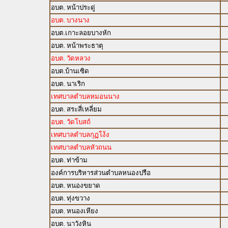
อบต. หน้าประดู่
อบต. บางนาง
อบต.เกาะลอยบางหัก
อบต. หน้าพระธาตุ
อบต. วัดหลวง
อบต.บ้านเซิด
อบต. นาเริก
เทศบาลตำบลหมอนนาง
อบต. สระสี่เหลี่ยม
อบต. วัดโบสถ์
เทศบาลตำบลกุฏโง้ง
เทศบาลตำบลหัวถนน
อบต. ท่าข้าม
องค์การบริหารส่วนตำบลหนองปรือ
อบต. หนองขยาด
อบต. ทุ่งขวาง
อบต. หนองเหียง
อบต. นาวังหิน