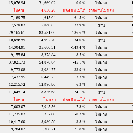
15,076.94
31,669.02
-110.0 %
ไม่ผ่าน
4,650.28
ไม่ครบ
ประเมินไม่ได้
รายงานไม่ครบ
7,189.75
11,615.04
-61.5 %
ไม่ผ่าน
7,579.82
5,840.65
22.9 %
ผ่าน
29,165.61
83,581.00
-186.6 %
ไม่ผ่าน
10,856.59
4,992.70
54.0 %
ผ่าน
14,304.91
35,680.31
-149.4 %
ไม่ผ่าน
9,155.84
8,378.84
8.5 %
ไม่ผ่าน
37,821.73
54,876.84
-45.1 %
ไม่ผ่าน
9,773.08
13,084.77
-33.9 %
ไม่ผ่าน
7,437.95
6,449.73
13.3 %
ไม่ผ่าน
12,215.72
12,986.96
-6.3 %
ไม่ผ่าน
11,645.14
8,836.68
24.1 %
ผ่าน
ไม่ครบ
ไม่ครบ
ประเมินไม่ได้
รายงานไม่ครบ
7,603.07
7,045.56
7.3 %
ไม่ผ่าน
11,235.02
11,252.00
-0.2 %
ไม่ผ่าน
10,417.60
8,980.59
13.8 %
ไม่ผ่าน
9,284.02
11,308.71
-21.8 %
ไม่ผ่าน