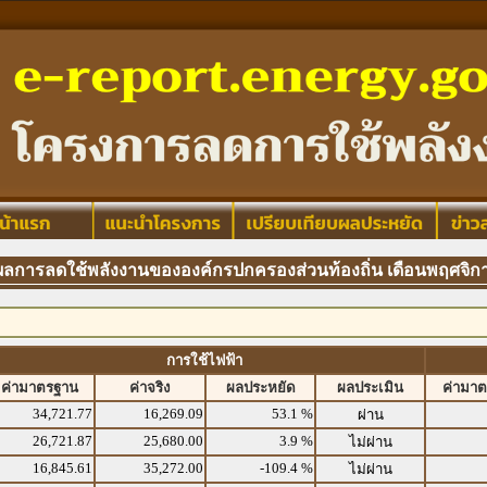
ารลดใช้พลังงานขององค์กรปกครองส่วนท้องถิ่น เดือนพฤศจิก
การใช้ไฟฟ้า
ค่ามาตรฐาน
ค่าจริง
ผลประหยัด
ผลประเมิน
ค่ามา
34,721.77
16,269.09
53.1 %
ผ่าน
26,721.87
25,680.00
3.9 %
ไม่ผ่าน
16,845.61
35,272.00
-109.4 %
ไม่ผ่าน