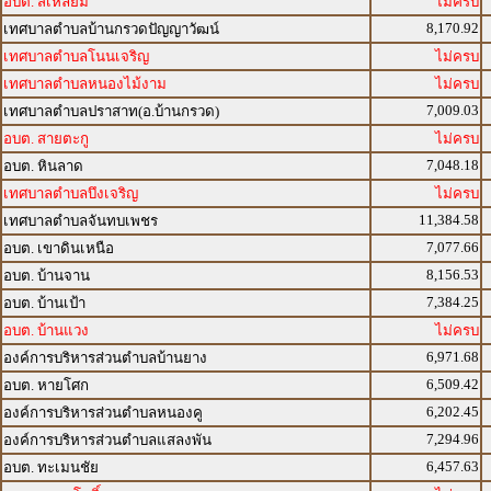
อบต. สี่เหลี่ยม
ไม่ครบ
8,170.92
เทศบาลตำบลบ้านกรวดปัญญาวัฒน์
เทศบาลตำบลโนนเจริญ
ไม่ครบ
เทศบาลตำบลหนองไม้งาม
ไม่ครบ
7,009.03
เทศบาลตำบลปราสาท(อ.บ้านกรวด)
อบต. สายตะกู
ไม่ครบ
7,048.18
อบต. หินลาด
เทศบาลตำบลบึงเจริญ
ไม่ครบ
11,384.58
เทศบาลตำบลจันทบเพชร
7,077.66
อบต. เขาดินเหนือ
8,156.53
อบต. บ้านจาน
7,384.25
อบต. บ้านเป้า
อบต. บ้านแวง
ไม่ครบ
6,971.68
องค์การบริหารส่วนตำบลบ้านยาง
6,509.42
อบต. หายโศก
6,202.45
องค์การบริหารส่วนตำบลหนองคู
7,294.96
องค์การบริหารส่วนตำบลแสลงพัน
6,457.63
อบต. ทะเมนชัย