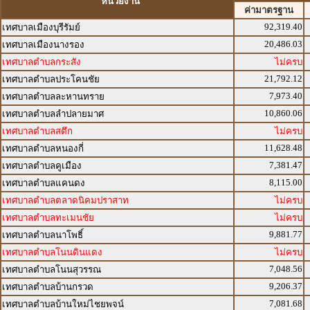
หน่วยงาน
ค่ามาตรฐาน
92,319.40
เทศบาลเมืองบุรีรัมย์
20,486.03
เทศบาลเมืองนางรอง
เทศบาลตำบลกระสัง
ไม่ครบ
21,792.12
เทศบาลตำบลประโคนชัย
7,973.40
เทศบาลตำบลละหานทราย
10,860.06
เทศบาลตำบลลำปลายมาศ
เทศบาลตำบลสตึก
ไม่ครบ
11,628.48
เทศบาลตำบลหนองกี่
7,381.47
เทศบาลตำบลคูเมือง
8,115.00
เทศบาลตำบลแคนดง
เทศบาลตำบลตลาดนิคมปราสาท
ไม่ครบ
เทศบาลตำบลทะเมนชัย
ไม่ครบ
9,881.77
เทศบาลตำบลนาโพธิ์
เทศบาลตำบลโนนดินแดง
ไม่ครบ
7,048.56
เทศบาลตำบลโนนสุวรรณ
9,206.37
เทศบาลตำบลบ้านกรวด
7,081.68
เทศบาลตำบลบ้านใหม่ไชยพจน์