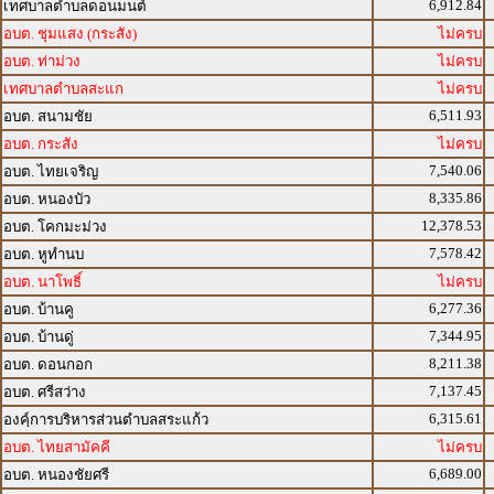
6,912.84
เทศบาลตำบลดอนมนต์
อบต. ชุมแสง (กระสัง)
ไม่ครบ
อบต. ท่าม่วง
ไม่ครบ
เทศบาลตำบลสะแก
ไม่ครบ
6,511.93
อบต. สนามชัย
อบต. กระสัง
ไม่ครบ
7,540.06
อบต. ไทยเจริญ
8,335.86
อบต. หนองบัว
12,378.53
อบต. โคกมะม่วง
7,578.42
อบต. หูทำนบ
อบต. นาโพธิ์
ไม่ครบ
6,277.36
อบต. บ้านคู
7,344.95
อบต. บ้านดู่
8,211.38
อบต. ดอนกอก
7,137.45
อบต. ศรีสว่าง
6,315.61
องคฺ์การบริหารส่วนตำบลสระแก้ว
อบต. ไทยสามัคคี
ไม่ครบ
6,689.00
อบต. หนองชัยศรี