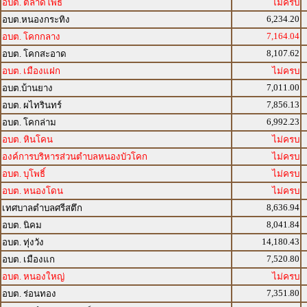
อบต. ตลาดโพธิ์
ไม่ครบ
6,234.20
อบต.หนองกระทิง
7,164.04
อบต. โคกกลาง
8,107.62
อบต. โคกสะอาด
อบต. เมืองแฝก
ไม่ครบ
7,011.00
อบต.บ้านยาง
7,856.13
อบต. ผไทรินทร์
6,992.23
อบต. โคกล่าม
อบต. หินโคน
ไม่ครบ
องค์การบริหารส่วนตำบลหนองบัวโคก
ไม่ครบ
อบต. บุโพธิ์
ไม่ครบ
อบต. หนองโดน
ไม่ครบ
8,636.94
เทศบาลตำบลศรีสตึก
8,041.84
อบต. นิคม
14,180.43
อบต. ทุ่งวัง
7,520.80
อบต. เมืองแก
อบต. หนองใหญ่
ไม่ครบ
7,351.80
อบต. ร่อนทอง