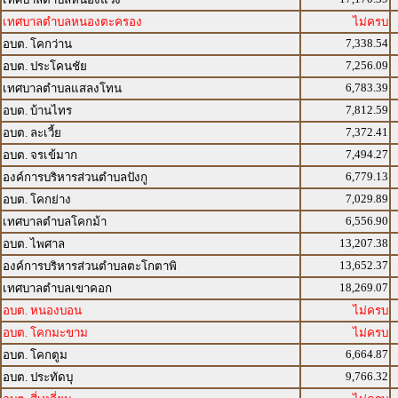
เทศบาลตำบลหนองตะครอง
ไม่ครบ
7,338.54
อบต. โคกว่าน
7,256.09
อบต. ประโคนชัย
6,783.39
เทศบาลตำบลแสลงโทน
7,812.59
อบต. บ้านไทร
7,372.41
อบต. ละเวี้ย
7,494.27
อบต. จรเข้มาก
6,779.13
องค์การบริหารส่วนตำบลปังกู
7,029.89
อบต. โคกย่าง
6,556.90
เทศบาลตำบลโคกม้า
13,207.38
อบต. ไพศาล
13,652.37
องค์การบริหารส่วนตำบลตะโกตาพิ
18,269.07
เทศบาลตำบลเขาคอก
อบต. หนองบอน
ไม่ครบ
อบต. โคกมะขาม
ไม่ครบ
6,664.87
อบต. โคกตูม
9,766.32
อบต. ประทัดบุ