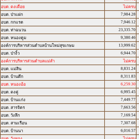
อบต. ดงเดือย
ไม่ครบ
7,984.28
อบต. ป่าแฝก
7,946.12
อบต. กกแรต
23,335.70
อบต. ท่าฉนวน
9,380.46
อบต. หนองตูม
13,999.62
องค์การบริหารส่วนตำบลบ้านใหม่สุขเกษม
6,944.70
อบต. ป่างิ้ว
องค์การบริหารส่วนตำบลแม่สำ
ไม่ครบ
8,831.24
อบต. แม่สิน
8,311.83
อบต. บ้านตึก
6,259.30
อบต. หนองอ้อ
6,995.45
อบต. ดงคู่
7,449.77
อบต. บ้านแก่ง
7,663.56
อบต. สารจิตร
7,169.54
อบต. วังลึก
7,307.68
อบต. สามเรือน
6,016.57
อบต. บ้านนา
อบต. วังทอง
ไม่ครบ