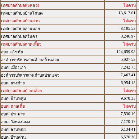
เทศบาลตำบลทุ่งหลวง
ไม่ครบ
13,612.01
เทศบาลตำบลบ้านโตนด
เทศบาลตำบลบ้านสวน
ไม่ครบ
8,105.53
เทศบาลตำบลลานหอย
8,246.97
เทศบาลตำบลศรีนคร
เทศบาลตำบลหาดเสี้ยว
ไม่ครบ
124,659.98
อบจ. สุโขทัย
5,927.53
องค์การบริหารส่วนตำบลบ้านสวน
7,242.75
อบต. เมืองเก่า
7,467.41
องค์การบริหารส่วนตำบลปากแคว
6,954.13
อบต. ยางซ้าย
เทศบาลตำบลบ้านกล้วย
ไม่ครบ
9,678.35
อบต. บ้านหลุม
อบต. ตาลเตี้ย
ไม่ครบ
7,530.19
อบต. ปากพระ
7,170.17
อบต. วังทองแดง
6,134.41
อบต. ลานหอย
6,570.30
อบต. บ้านด่าน