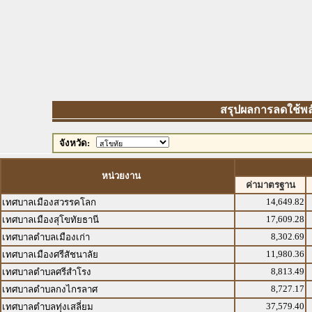
สรุปผลการลดใช้พลัง
จังหวัด:
หน่วยงาน
ค่ามาตรฐาน
14,649.82
เทศบาลเมืองสวรรคโลก
17,609.28
เทศบาลเมืองสุโขทัยธานี
8,302.69
เทศบาลตำบลเมืองเก่า
11,980.36
เทศบาลเมืองศรีสัชนาลัย
8,813.49
เทศบาลตำบลศรีสำโรง
8,727.17
เทศบาลตำบลกงไกรลาศ
37,579.40
เทศบาลตำบลทุ่งเสลี่ยม