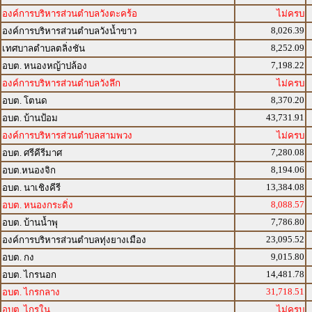
องค์การบริหารส่วนตำบลวังตะคร้อ
ไม่ครบ
8,026.39
องค์การบริหารส่วนตำบลวังน้ำขาว
8,252.09
เทศบาลตำบลตลิ่งชัน
7,198.22
อบต. หนองหญ้าปล้อง
องค์การบริหารส่วนตำบลวังลึก
ไม่ครบ
8,370.20
อบต. โตนด
43,731.91
อบต. บ้านป้อม
องค์การบริหารส่วนตำบลสามพวง
ไม่ครบ
7,280.08
อบต. ศรีคีรีมาศ
8,194.06
อบต.หนองจิก
13,384.08
อบต. นาเชิงคีรี
8,088.57
อบต. หนองกระดิ่ง
7,786.80
อบต. บ้านน้ำพุ
23,095.52
องค์การบริหารส่วนตำบลทุ่งยางเมือง
9,015.80
อบต. กง
14,481.78
อบต. ไกรนอก
31,718.51
อบต. ไกรกลาง
อบต. ไกรใน
ไม่ครบ