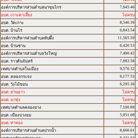
7,645.46
องค์การบริหารส่วนตำบลนาขุนไกร
อบต. เกาะตาเลี้ยง
ไม่ครบ
8,546.39
อบต. วัดเกาะ
6,843.54
อบต. บ้านไร่
11,565.59
องค์การบริหารส่วนตำบลทับผึ้ง
6,420.53
อบต. บ้านซ่าน
7,490.42
องค์การบริหารส่วนตำบลวังใหญ่
7,093.58
อบต. ราวต้นจันทร์
9,576.32
เทศบาลตำบลในเมือง
6,177.53
อบต. คลองกระจง
6,295.36
อบต. วังไม้ขอน
อบต. ย่านยาว
ไม่ครบ
อบต. นาทุ่ง
ไม่ครบ
7,160.88
เทศบาลตำบลคลองยาง
5,951.68
อบต. เมืองบางยม
อบต. ท่าทอง
ไม่ครบ
8,666.61
องค์การบริหารส่วนตำบลปากน้ำ
8,431.63