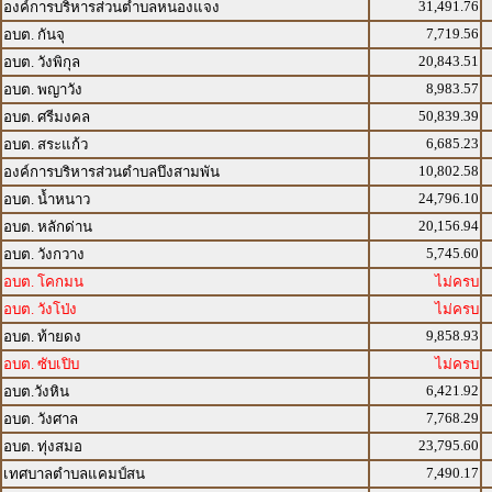
31,491.76
องค์การบริหารส่วนตำบลหนองแจง
7,719.56
อบต. กันจุ
20,843.51
อบต. วังพิกุล
8,983.57
อบต. พญาวัง
50,839.39
อบต. ศรีมงคล
6,685.23
อบต. สระแก้ว
10,802.58
องค์การบริหารส่วนตำบลบึงสามพัน
24,796.10
อบต. น้ำหนาว
20,156.94
อบต. หลักด่าน
5,745.60
อบต. วังกวาง
อบต. โคกมน
ไม่ครบ
อบต. วังโป่ง
ไม่ครบ
9,858.93
อบต. ท้ายดง
อบต. ซับเปิบ
ไม่ครบ
6,421.92
อบต.วังหิน
7,768.29
อบต. วังศาล
23,795.60
อบต. ทุ่งสมอ
7,490.17
เทศบาลตำบลแคมป์สน