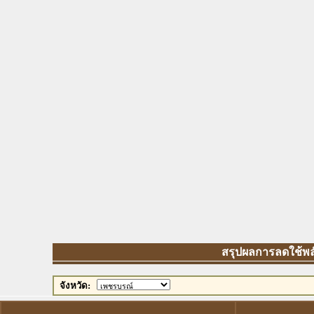
สรุปผลการลดใช้พลัง
จังหวัด: