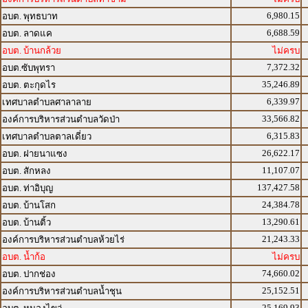
6,980.15
อบต. พุทธบาท
6,688.59
อบต. ลาดแค
อบต. บ้านกล้วย
ไม่ครบ
7,372.32
อบต.ซับพุทรา
35,246.89
อบต. ตะกุดไร
6,339.97
เทศบาลตำบลศาลาลาย
33,566.82
องค์การบริหารส่วนตำบลวัดป่า
6,315.83
เทศบาลตำบลตาลเดี่ยว
26,622.17
อบต. ฝายนาแซง
11,107.07
อบต. สักหลง
137,427.58
อบต. ท่าอิบุญ
24,384.78
อบต. บ้านโสก
13,290.61
อบต. บ้านติ้ว
21,243.33
องค์การบริหารส่วนตำบลห้วยไร่
อบต. น้ำก้อ
ไม่ครบ
74,660.02
อบต. ปากช่อง
25,152.51
องค์การบริหารส่วนตำบลน้ำชุน
25,169.93