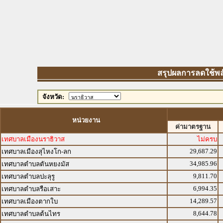
สรุปผลการลดใช้พลัง
จังหวัด:
หน่วยงาน
ค่ามาตรฐาน
เทศบาลเมืองนราธิวาส
ไม่ครบ
29,687.29
เทศบาลเมืองสุไหงโก-ลก
34,985.96
เทศบาลตำบลตันหยงมัส
9,811.70
เทศบาลตำบลปะลุรู
6,994.35
เทศบาลตำบลรือเสาะ
14,289.57
เทศบาลเมืองตากใบ
8,644.78
เทศบาลตำบลต้นไทร